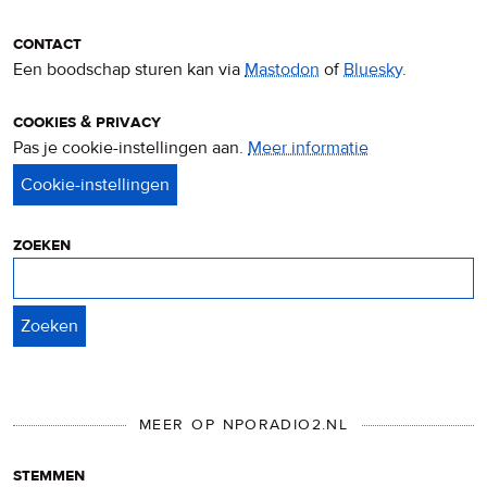
contact
Een boodschap sturen kan via
Mastodon
of
Bluesky
.
cookies & privacy
Pas je cookie-instellingen aan.
Meer informatie
over
privacy
&
cookies
zoeken
Zoeken
MEER OP NPORADIO2.NL
stemmen