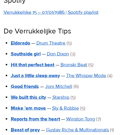
Spotify
Verrukkelijke 15 – 07/01/1986 | Spotify playlist
De Verrukkelijke Tips
Eldorado
—
Drum Theatre
(5)
Southside girl
—
Don Dixon
(3)
Hit that perfect beat
—
Bronski Beat
(5)
Just a little sleep away
—
The Whisper Mode
(4)
Good friends
—
Joni Mitchell
(6)
We built this city
—
Starship
(5)
Make ’em move
—
Sly & Robbie
(5)
Reports from the heart
—
Winston Tong
(7)
Beast of prey
—
Gustav Riche & Multinationals
(1)