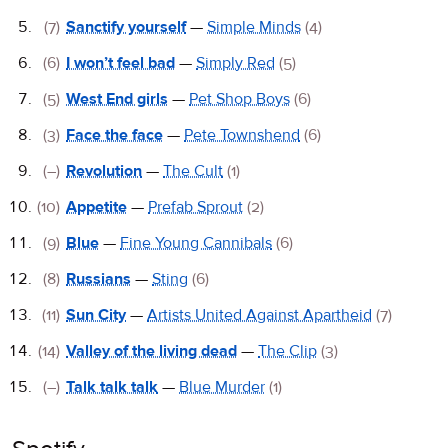
(7)
Sanctify yourself
—
Simple Minds
(4)
(6)
I won’t feel bad
—
Simply Red
(5)
(5)
West End girls
—
Pet Shop Boys
(6)
(3)
Face the face
—
Pete Townshend
(6)
(–)
Revolution
—
The Cult
(1)
(10)
Appetite
—
Prefab Sprout
(2)
(9)
Blue
—
Fine Young Cannibals
(6)
(8)
Russians
—
Sting
(6)
(11)
Sun City
—
Artists United Against Apartheid
(7)
(14)
Valley of the living dead
—
The Clip
(3)
(–)
Talk talk talk
—
Blue Murder
(1)