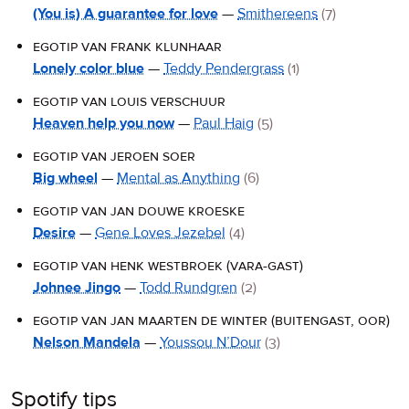
(You is) A guarantee for love
—
Smithereens
(7)
egotip van frank klunhaar
Lonely color blue
—
Teddy Pendergrass
(1)
egotip van louis verschuur
Heaven help you now
—
Paul Haig
(5)
egotip van jeroen soer
Big wheel
—
Mental as Anything
(6)
egotip van jan douwe kroeske
Desire
—
Gene Loves Jezebel
(4)
egotip van henk westbroek (vara-gast)
Johnee Jingo
—
Todd Rundgren
(2)
egotip van jan maarten de winter (buitengast, oor)
Nelson Mandela
—
Youssou N’Dour
(3)
Spotify tips