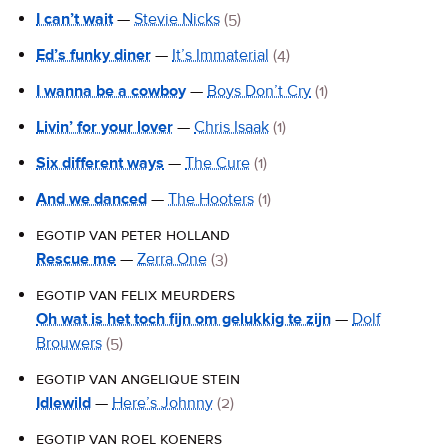
I can’t wait
—
Stevie Nicks
(5)
Ed’s funky diner
—
It’s Immaterial
(4)
I wanna be a cowboy
—
Boys Don’t Cry
(1)
Livin’ for your lover
—
Chris Isaak
(1)
Six different ways
—
The Cure
(1)
And we danced
—
The Hooters
(1)
egotip van peter holland
Rescue me
—
Zerra One
(3)
egotip van felix meurders
Oh wat is het toch fijn om gelukkig te zijn
—
Dolf
Brouwers
(5)
egotip van angelique stein
Idlewild
—
Here’s Johnny
(2)
egotip van roel koeners