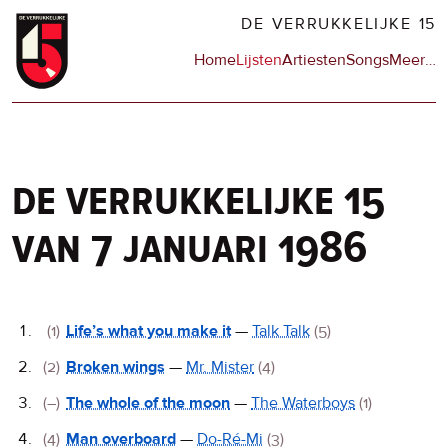
Overslaan
DE VERRUKKELIJKE 15
en
Hoofdnavigatie
Home
Lijsten
Artiesten
Songs
Meer
op
…
naar
de
de
sit
inhoud
en
gaan
op
npo
de verrukkelijke 15
van 7 januari 1986
De
(1)
Life’s what you make it
—
Talk Talk
(5)
Verrukkelijke
(2)
Broken wings
—
Mr. Mister
(4)
15
(–)
The whole of the moon
—
The Waterboys
(1)
(4)
Man overboard
—
Do-Ré-Mi
(3)