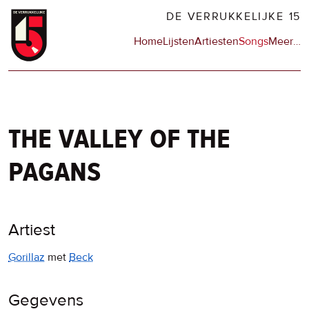
Overslaan
DE VERRUKKELIJKE 15
en
Hoofdnavigatie
Home
Lijsten
Artiesten
Songs
Meer
op
…
naar
de
de
sit
inhoud
en
gaan
op
npo
the valley of the
pagans
Artiest
Gorillaz
met
Beck
Gegevens