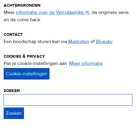
achtergronden
Meer
informatie over de Verrukkelijke 15
, de originele serie
en de come back.
contact
Een boodschap sturen kan via
Mastodon
of
Bluesky
.
cookies & privacy
Pas je cookie-instellingen aan.
Meer informatie
over
privacy
&
cookies
zoeken
Zoeken