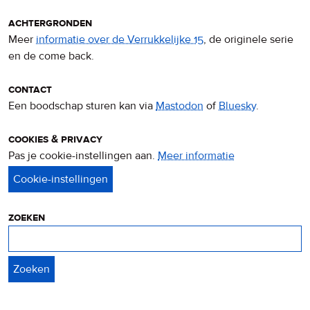
achtergronden
Meer
informatie over de Verrukkelijke 15
, de originele serie
en de come back.
contact
Een boodschap sturen kan via
Mastodon
of
Bluesky
.
cookies & privacy
Pas je cookie-instellingen aan.
Meer informatie
over
privacy
&
cookies
zoeken
Zoeken