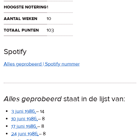
hoogste notering
1
aantal weken
10
totaal punten
103
Spotify
Alles geprobeerd | Spotify nummer
Alles geprobeerd
staat in de lijst van:
3 juni 1986
–
14
10 juni 1986
–
8
17 juni 1986
–
8
24 juni 1986
–
8