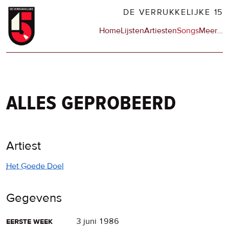
Overslaan
DE VERRUKKELIJKE 15
en
Hoofdnavigatie
Home
Lijsten
Artiesten
Songs
Meer
op
…
naar
de
de
sit
inhoud
en
gaan
op
npo
alles geprobeerd
Artiest
Het Goede Doel
Gegevens
eerste week
3 juni 1986