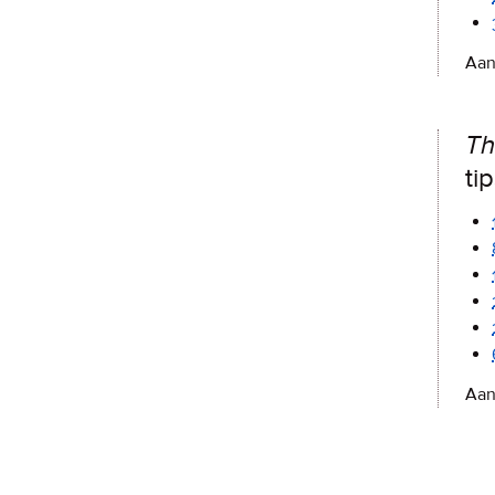
Aan
Th
ti
Aan