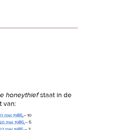
e honeythief
staat in de
st van:
13 mei 1986
–
10
20 mei 1986
–
6
27 mei 1986
–
7