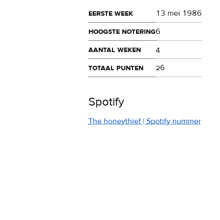
eerste week
13 mei 1986
hoogste notering
6
aantal weken
4
totaal punten
26
Spotify
The honeythief | Spotify nummer