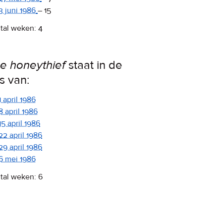
3 juni 1986
–
15
tal weken: 4
e honeythief
staat in de
ps van:
1 april 1986
8 april 1986
15 april 1986
22 april 1986
29 april 1986
6 mei 1986
tal weken: 6