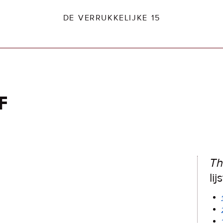
DE VERRUKKELIJKE 15
f
dio2.nl
Th
lij