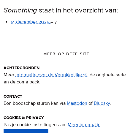
Something
staat in het overzicht van:
14 december 2025
–
7
MEER OP DEZE SITE
achtergronden
Meer
informatie over de Verrukkelijke 15
, de originele serie
en de come back.
contact
Een boodschap sturen kan via
Mastodon
of
Bluesky
.
cookies & privacy
Pas je cookie-instellingen aan.
Meer informatie
over
privacy