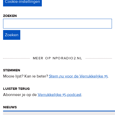
&
cookies
zoeken
Zoeken
MEER OP NPORADIO2.NL
stemmen
Mooie lijst? Kan ie beter?
Stem
nu
voor de Verrukkelijke 15
.
luister terug
Abonneer je op de
Verrukkelijke 15-podcast
.
nieuws
Het
Verrukkelijke 15-nieuws
op de NPO Radio 2-website.