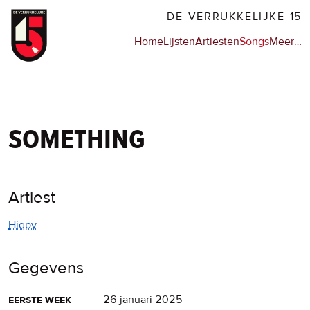
Overslaan
DE VERRUKKELIJKE 15
en
Hoofdnavigatie
Home
Lijsten
Artiesten
Songs
Meer
op
…
naar
de
de
sit
inhoud
en
gaan
op
npo
something
Artiest
Hiqpy
Gegevens
eerste week
26 januari 2025