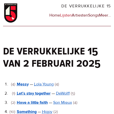
Overslaan
DE VERRUKKELIJKE 15
en
Hoofdnavigatie
Home
Lijsten
Artiesten
Songs
Meer
op
…
naar
de
de
sit
inhoud
en
gaan
op
npo
de verrukkelijke 15
van 2 februari 2025
De
(4)
Messy
—
Lola Young
(4)
Verrukkelijke
(1)
Let’s stay together
—
DeWolff
(5)
15
(2)
Have a little faith
—
Son Mieux
(4)
(10)
Something
—
Hiqpy
(2)