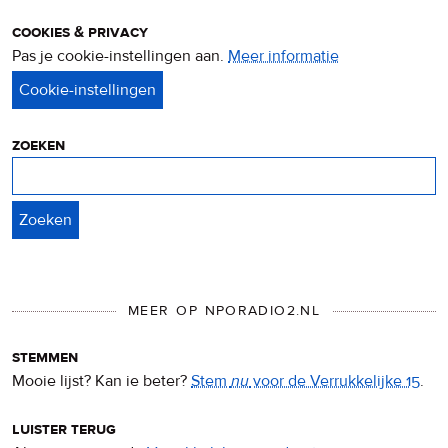
cookies & privacy
Pas je cookie-instellingen aan.
Meer informatie
over
privacy
&
cookies
zoeken
Zoeken
MEER OP NPORADIO2.NL
stemmen
Mooie lijst? Kan ie beter?
Stem
nu
voor de Verrukkelijke 15
.
luister terug