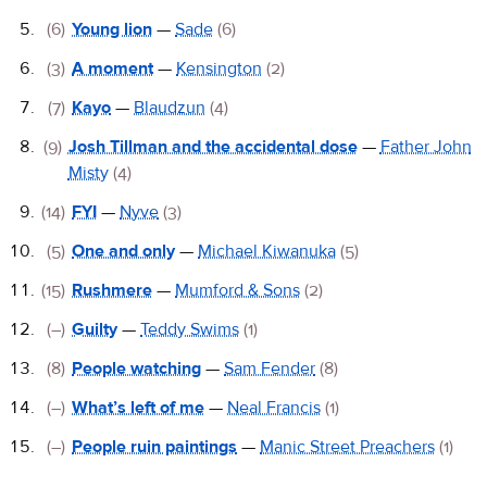
(6)
Young lion
—
Sade
(6)
(3)
A moment
—
Kensington
(2)
(7)
Kayo
—
Blaudzun
(4)
(9)
Josh Tillman and the accidental dose
—
Father John
Misty
(4)
(14)
FYI
—
Nyve
(3)
(5)
One and only
—
Michael Kiwanuka
(5)
(15)
Rushmere
—
Mumford & Sons
(2)
(–)
Guilty
—
Teddy Swims
(1)
(8)
People watching
—
Sam Fender
(8)
(–)
What’s left of me
—
Neal Francis
(1)
(–)
People ruin paintings
—
Manic Street Preachers
(1)