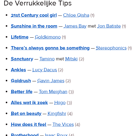
De Verrukkelijke Tips
21st Century cool girl
—
Chloe Qisha
(1)
Sunshine in the room
—
James Bay
met
Jon Batiste
(1)
Lifetime
—
Goldkimono
(1)
There’s always gonna be something
—
Stereophonics
(1)
Sanctuary
—
Tamino
met
Mitski
(2)
Ankles
—
Lucy Dacus
(2)
Goldrush
—
Gavin James
(2)
Better life
—
Tom Meighan
(3)
Alles wat ik zoek
—
Hiigo
(3)
Bet on beauty
—
Kingfishr
(4)
How does it feel
—
The Vices
(4)
Brotherhood
—
Isaac Roux
(4)