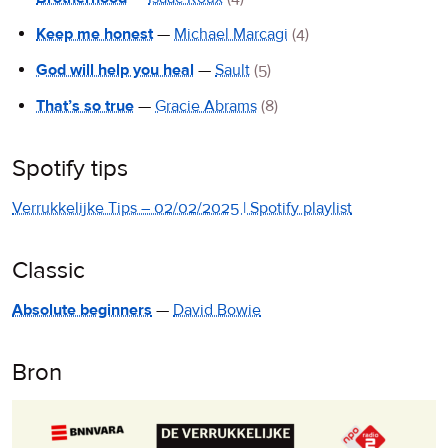
Keep me honest
—
Michael Marcagi
(4)
God will help you heal
—
Sault
(5)
That’s so true
—
Gracie Abrams
(8)
Spotify tips
Verrukkelijke Tips – 02/02/2025 | Spotify playlist
Classic
Absolute beginners
—
David Bowie
Bron