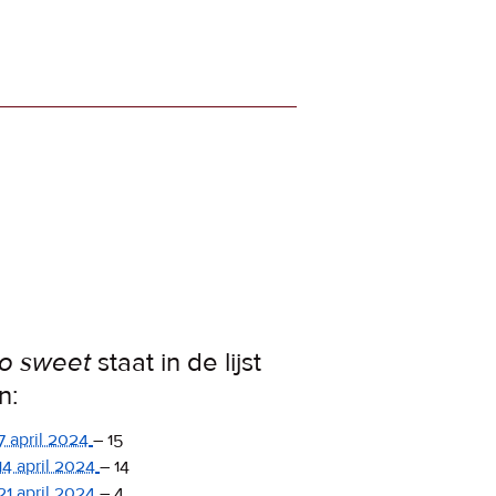
o sweet
staat in de lijst
n:
7 april 2024
–
15
14 april 2024
–
14
21 april 2024
–
4