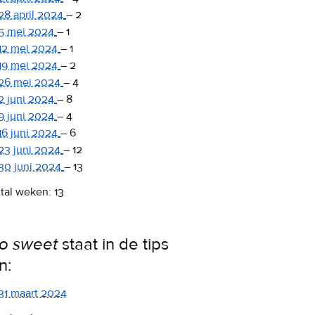
28 april 2024
–
2
5 mei 2024
–
1
12 mei 2024
–
1
19 mei 2024
–
2
26 mei 2024
–
4
2 juni 2024
–
8
9 juni 2024
–
4
16 juni 2024
–
6
23 juni 2024
–
12
30 juni 2024
–
13
tal weken: 13
o sweet
staat in de tips
n:
31 maart 2024