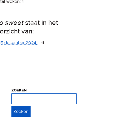
tal weken: 1
o sweet
staat in het
erzicht van:
15 december 2024
–
11
zoeken
Zoeken