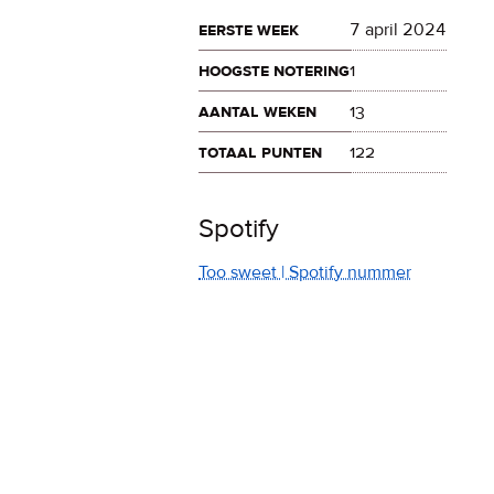
eerste week
7 april 2024
hoogste notering
1
aantal weken
13
totaal punten
122
Spotify
Too sweet | Spotify nummer