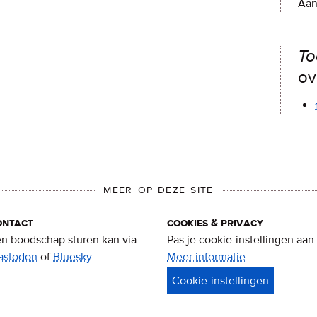
Aan
To
ov
MEER OP DEZE SITE
ontact
cookies & privacy
n boodschap sturen kan via
Pas je cookie-instellingen aan.
astodon
of
Bluesky
.
Meer informatie
over
privacy
&
cookies