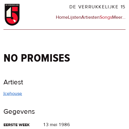
Overslaan
DE VERRUKKELIJKE 15
en
Hoofdnavigatie
Home
Lijsten
Artiesten
Songs
Meer
op
…
naar
de
de
sit
inhoud
en
gaan
op
npo
no promises
Artiest
Icehouse
Gegevens
eerste week
13 mei 1986