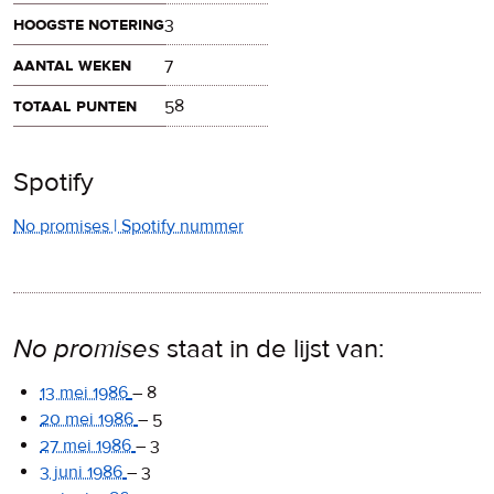
hoogste notering
3
aantal weken
7
totaal punten
58
Spotify
No promises | Spotify nummer
No promises
staat in de lijst van:
13 mei 1986
–
8
20 mei 1986
–
5
27 mei 1986
–
3
3 juni 1986
–
3