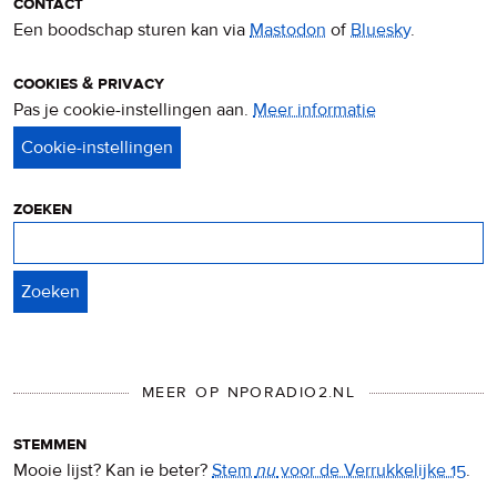
contact
Een boodschap sturen kan via
Mastodon
of
Bluesky
.
cookies & privacy
Pas je cookie-instellingen aan.
Meer informatie
over
privacy
&
cookies
zoeken
Zoeken
MEER OP NPORADIO2.NL
stemmen
Mooie lijst? Kan ie beter?
Stem
nu
voor de Verrukkelijke 15
.