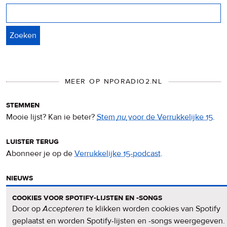
Zoeken
MEER OP NPORADIO2.NL
stemmen
Mooie lijst? Kan ie beter?
Stem
nu
voor de Verrukkelijke 15
.
luister terug
Abonneer je op de
Verrukkelijke 15-podcast
.
nieuws
Het
Verrukkelijke 15-nieuws
op de NPO Radio 2-website.
cookies voor spotify-lijsten en -songs
Door op
Accepteren
te klikken worden cookies van Spotify
nieuwsbrief
geplaatst en worden Spotify-lijsten en -songs weergegeven.
Meld je aan voor de
Verrukkelijke 15-nieuwsbrief
.