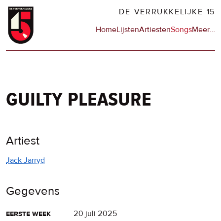
Overslaan
DE VERRUKKELIJKE 15
en
Hoofdnavigatie
Home
Lijsten
Artiesten
Songs
Meer
op
…
naar
de
de
sit
inhoud
en
gaan
op
npo
guilty pleasure
Artiest
Jack Jarryd
Gegevens
eerste week
20 juli 2025