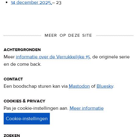
14 december 2025
–
23
MEER OP DEZE SITE
achtergronden
Meer
informatie over de Verrukkelijke 15
, de originele serie
en de come back.
contact
Een boodschap sturen kan via
Mastodon
of
Bluesky
.
cookies & privacy
Pas je cookie-instellingen aan.
Meer informatie
over
privacy
&
cookies
zoeken