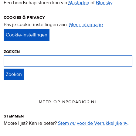
Een boodschap sturen kan via
Mastodon
of
Bluesky
.
cookies & privacy
Pas je cookie-instellingen aan.
Meer informatie
over
privacy
&
cookies
zoeken
Zoeken
MEER OP NPORADIO2.NL
stemmen
Mooie lijst? Kan ie beter?
Stem
nu
voor de Verrukkelijke 15
.