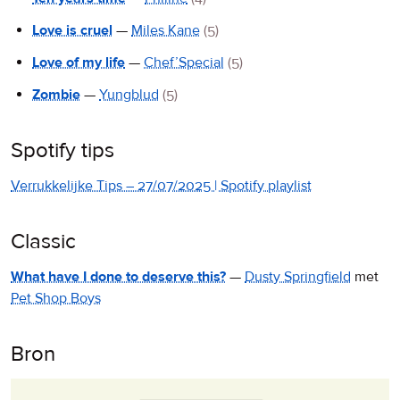
Love is cruel
—
Miles Kane
(5)
Love of my life
—
Chef’Special
(5)
Zombie
—
Yungblud
(5)
Spotify tips
Verrukkelijke Tips – 27/07/2025 | Spotify playlist
Classic
What have I done to deserve this?
—
Dusty Springfield
met
Pet Shop Boys
Bron