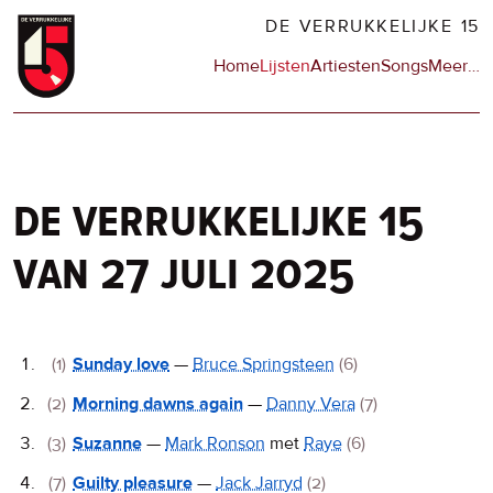
Overslaan
DE VERRUKKELIJKE 15
en
Hoofdnavigatie
Home
Lijsten
Artiesten
Songs
Meer
op
…
naar
de
de
sit
inhoud
en
gaan
op
npo
de verrukkelijke 15
van 27 juli 2025
De
(1)
Sunday love
—
Bruce Springsteen
(6)
Verrukkelijke
(2)
Morning dawns again
—
Danny Vera
(7)
15
(3)
Suzanne
—
Mark Ronson
met
Raye
(6)
(7)
Guilty pleasure
—
Jack Jarryd
(2)