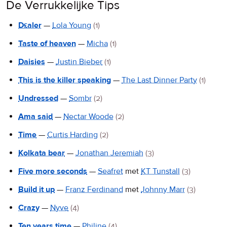
De Verrukkelijke Tips
D£aler
—
Lola Young
(1)
Taste of heaven
—
Micha
(1)
Daisies
—
Justin Bieber
(1)
This is the killer speaking
—
The Last Dinner Party
(1)
Undressed
—
Sombr
(2)
Ama said
—
Nectar Woode
(2)
Time
—
Curtis Harding
(2)
Kolkata bear
—
Jonathan Jeremiah
(3)
Five more seconds
—
Seafret
met
KT Tunstall
(3)
Build it up
—
Franz Ferdinand
met
Johnny Marr
(3)
Crazy
—
Nyve
(4)
Ten years time
—
Philine
(4)