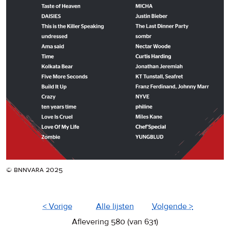
© bnnvara 2025
< Vorige
Alle lijsten
Volgende >
Aflevering 580 (van 631)