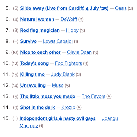
(6)
Slide away (Live from Cardiff, 4 July ’25)
—
Oasis
(2)
(4)
Natural woman
—
DeWolff
(9)
(8)
Red flag magician
—
Hiqpy
(3)
(–)
Survive
—
Lewis Capaldi
(1)
(10)
Nice to each other
—
Olivia Dean
(3)
(12)
Today’s song
—
Foo Fighters
(3)
(15)
Killing time
—
Judy Blank
(2)
(14)
Unravelling
—
Muse
(5)
(5)
The little mess you made
—
The Favors
(5)
(9)
Shot in the dark
—
Krezip
(5)
(–)
Independent girls & nasty evil gays
—
Jeangu
Macrooy
(1)