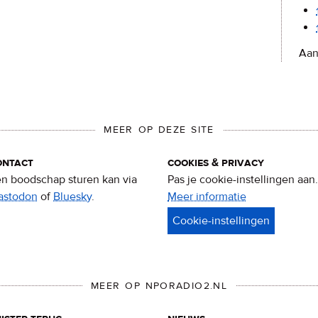
Aan
MEER OP DEZE SITE
ontact
cookies & privacy
n boodschap sturen kan via
Pas je cookie-instellingen aan.
astodon
of
Bluesky
.
Meer informatie
over
privacy
&
cookies
MEER OP NPORADIO2.NL