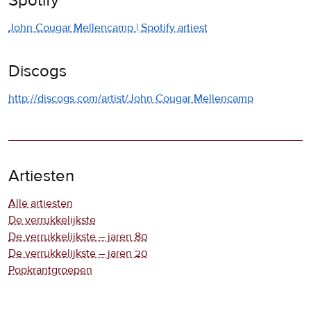
Spotify
John Cougar Mellencamp | Spotify artiest
Discogs
http://discogs.com/artist/John Cougar Mellencamp
Artiesten
Alle artiesten
De verrukkelijkste
De verrukkelijkste – jaren 80
De verrukkelijkste – jaren 20
Popkrantgroepen