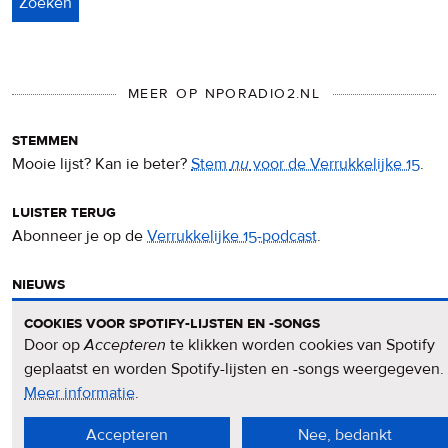
MEER OP NPORADIO2.NL
stemmen
Mooie lijst? Kan ie beter?
Stem
nu
voor de Verrukkelijke 15
.
luister terug
Abonneer je op de
Verrukkelijke 15-podcast
.
nieuws
Het
Verrukkelijke 15-nieuws
op de NPO Radio 2-website.
cookies voor spotify-lijsten en -songs
Door op
Accepteren
te klikken worden cookies van Spotify
nieuwsbrief
geplaatst en worden Spotify-lijsten en -songs weergegeven.
Meld je aan voor de
Verrukkelijke 15-nieuwsbrief
.
Meer informatie
over
.
privacy
Accepteren
Nee, bedankt
&