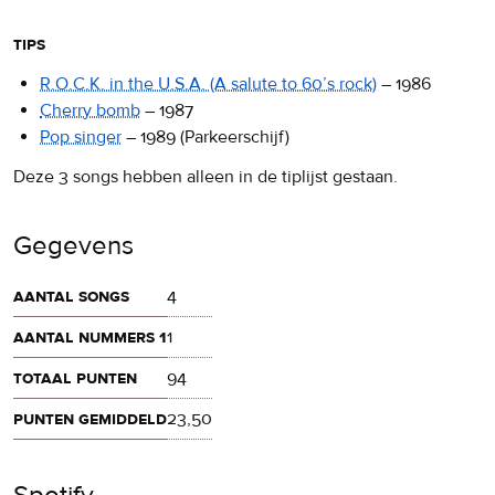
tips
R.O.C.K. in the U.S.A.
(A salute to 60’s rock)
–
1986
Cherry bomb
–
1987
Pop singer
–
1989
(Parkeerschijf)
Deze 3 songs hebben alleen in de tiplijst gestaan.
Gegevens
aantal songs
4
aantal nummers 1
1
totaal punten
94
punten gemiddeld
23,50