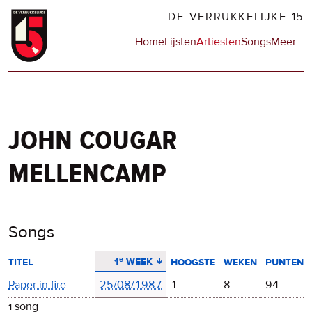
Overslaan
DE VERRUKKELIJKE 15
en
Hoofdnavigatie
Home
Lijsten
Artiesten
Songs
Meer
op
…
naar
de
de
sit
inhoud
en
gaan
op
npo
john cougar
mellencamp
Songs
aflopend sorteren
1ᵉ week
titel
hoogste
weken
punten
Paper in fire
25/08/1987
1
8
94
1 song