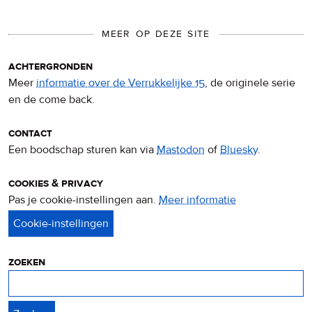
MEER OP DEZE SITE
achtergronden
Meer
informatie over de Verrukkelijke 15
, de originele serie
en de come back.
contact
Een boodschap sturen kan via
Mastodon
of
Bluesky
.
cookies & privacy
Pas je cookie-instellingen aan.
Meer informatie
over
privacy
&
cookies
zoeken
Zoeken