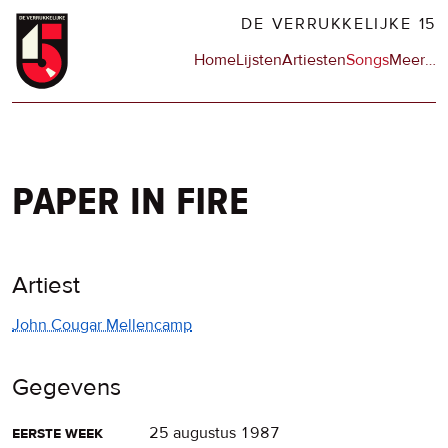
Overslaan
DE VERRUKKELIJKE 15
en
Hoofdnavigatie
Home
Lijsten
Artiesten
Songs
Meer
op
…
naar
de
de
sit
inhoud
en
gaan
op
npo
paper in fire
Artiest
John Cougar Mellencamp
Gegevens
eerste week
25 augustus 1987