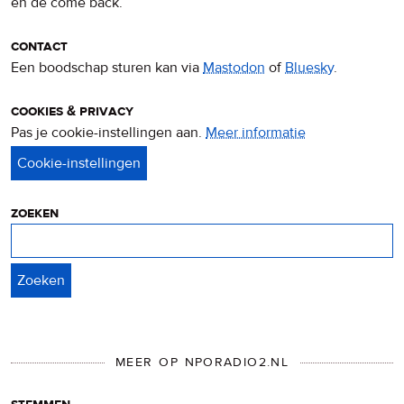
en de come back.
contact
Een boodschap sturen kan via
Mastodon
of
Bluesky
.
cookies & privacy
Pas je cookie-instellingen aan.
Meer informatie
over
privacy
&
cookies
zoeken
Zoeken
MEER OP NPORADIO2.NL