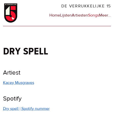
Overslaan
DE VERRUKKELIJKE 15
en
Hoofdnavigatie
Home
Lijsten
Artiesten
Songs
Meer
op
…
naar
de
de
sit
inhoud
en
gaan
op
npo
dry spell
Artiest
Kacey Musgraves
Spotify
Dry spell | Spotify nummer