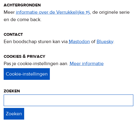
achtergronden
Meer
informatie over de Verrukkelijke 15
, de originele serie
en de come back.
contact
Een boodschap sturen kan via
Mastodon
of
Bluesky
.
cookies & privacy
Pas je cookie-instellingen aan.
Meer informatie
over
privacy
&
cookies
zoeken
Zoeken