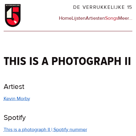
Overslaan
DE VERRUKKELIJKE 15
en
Hoofdnavigatie
Home
Lijsten
Artiesten
Songs
Meer
op
…
naar
de
de
sit
inhoud
en
gaan
op
npo
this is a photograph ii
Artiest
Kevin Morby
Spotify
This is a photograph II | Spotify nummer