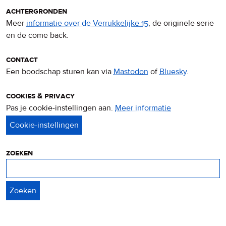
achtergronden
Meer
informatie over de Verrukkelijke 15
, de originele serie
en de come back.
contact
Een boodschap sturen kan via
Mastodon
of
Bluesky
.
cookies & privacy
Pas je cookie-instellingen aan.
Meer informatie
over
privacy
&
cookies
zoeken
Zoeken