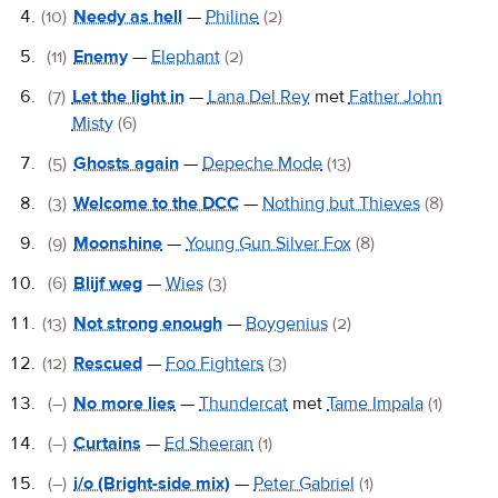
(10)
Needy as hell
—
Philine
(2)
(11)
Enemy
—
Elephant
(2)
(7)
Let the light in
—
Lana Del Rey
met
Father John
Misty
(6)
(5)
Ghosts again
—
Depeche Mode
(13)
(3)
Welcome to the DCC
—
Nothing but Thieves
(8)
(9)
Moonshine
—
Young Gun Silver Fox
(8)
(6)
Blijf weg
—
Wies
(3)
(13)
Not strong enough
—
Boygenius
(2)
(12)
Rescued
—
Foo Fighters
(3)
(–)
No more lies
—
Thundercat
met
Tame Impala
(1)
(–)
Curtains
—
Ed Sheeran
(1)
(–)
i/o (Bright-side mix)
—
Peter Gabriel
(1)