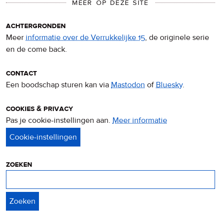
MEER OP DEZE SITE
achtergronden
Meer
informatie over de Verrukkelijke 15
, de originele serie
en de come back.
contact
Een boodschap sturen kan via
Mastodon
of
Bluesky
.
cookies & privacy
Pas je cookie-instellingen aan.
Meer informatie
over
privacy
&
cookies
zoeken
Zoeken