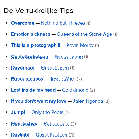
De Verrukkelijke Tips
Overcome
—
Nothing but Thieves
(1)
Emotion sickness
—
Queens of the Stone Age
(1)
This is a photograph II
—
Kevin Morby
(1)
Confetti shotgun
—
Ilse DeLange
(1)
Daydream
—
Floor Jansen
(1)
Freak me now
—
Jessie Ware
(2)
Lost inside my head
—
Goldkimono
(2)
If you don’t want my love
—
Jalen Ngonda
(2)
Jump!
—
Only the Poets
(3)
Heartaches
—
Ruben Hein
(3)
Daylight
—
David Kushner
(3)