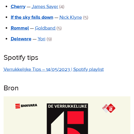
Cherry
—
James Sayer
(4)
If the sky falls down
—
Nick Klyne
(5)
Rommel
—
Goldband
(5)
Delaware
—
Yori
(9)
Spotify tips
Verrukkelijke Tips – 14/05/2023 | Spotify playlist
Bron