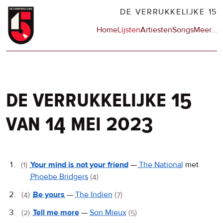
Overslaan
DE VERRUKKELIJKE 15
en
Hoofdnavigatie
Home
Lijsten
Artiesten
Songs
Meer
op
…
naar
de
de
sit
inhoud
en
gaan
op
npo
de verrukkelijke 15
van 14 mei 2023
De
(1)
Your mind is not your friend
—
The National
met
Phoebe Bridgers
(4)
Verrukkelijke
15
(4)
Be yours
—
The Indien
(7)
(2)
Tell me more
—
Son Mieux
(5)