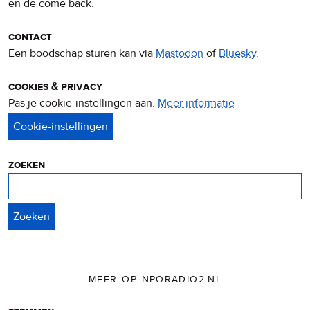
en de come back.
contact
Een boodschap sturen kan via
Mastodon
of
Bluesky
.
cookies & privacy
Pas je cookie-instellingen aan.
Meer informatie
over
privacy
&
cookies
zoeken
Zoeken
MEER OP NPORADIO2.NL