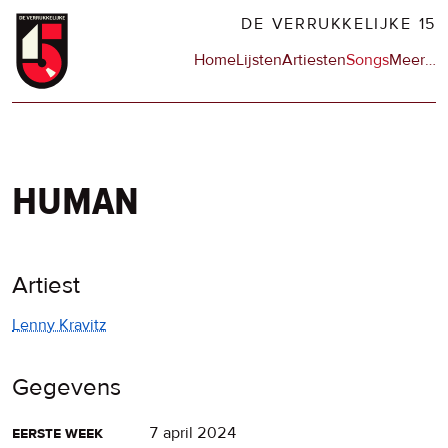
Overslaan
DE VERRUKKELIJKE 15
en
Hoofdnavigatie
Home
Lijsten
Artiesten
Songs
Meer
op
…
naar
de
de
sit
inhoud
en
gaan
op
npo
human
Artiest
Lenny Kravitz
Gegevens
eerste week
7 april 2024