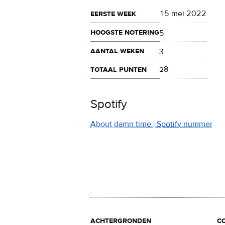
eerste week
15 mei 2022
hoogste notering
5
aantal weken
3
totaal punten
28
Spotify
About damn time | Spotify nummer
achtergronden
c