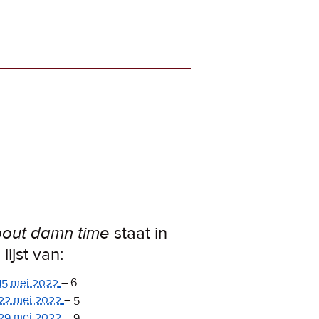
out damn time
staat in
lijst van:
15 mei 2022
–
6
22 mei 2022
–
5
29 mei 2022
–
9