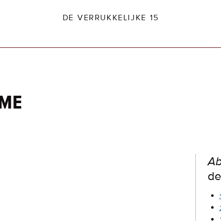
DE VERRUKKELIJKE 15
ime
dio2.nl
Ab
de 