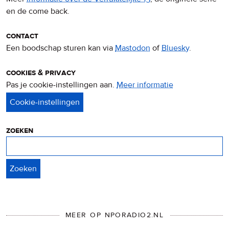
en de come back.
contact
Een boodschap sturen kan via
Mastodon
of
Bluesky
.
cookies & privacy
Pas je cookie-instellingen aan.
Meer informatie
over
privacy
&
cookies
zoeken
Zoeken
MEER OP NPORADIO2.NL