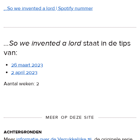
…So we invented a lord | Spotify nummer
…So we invented a lord
staat in de tips
van:
26 maart 2023
2 april 2023
Aantal weken: 2
MEER OP DEZE SITE
achtergronden
Meer
informatie over de Verrukkelijke 15
, de originele serie