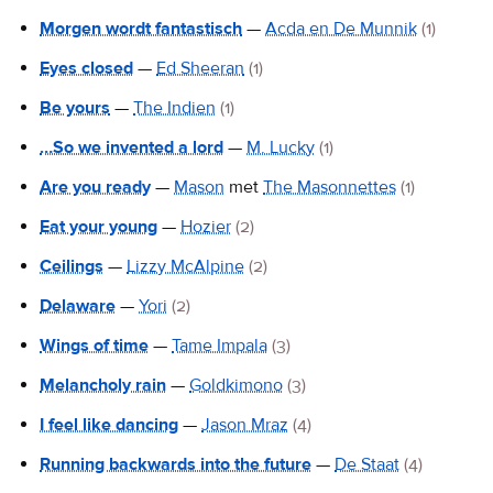
Morgen wordt fantastisch
—
Acda en De Munnik
(1)
Eyes closed
—
Ed Sheeran
(1)
Be yours
—
The Indien
(1)
…So we invented a lord
—
M. Lucky
(1)
Are you ready
—
Mason
met
The Masonnettes
(1)
Eat your young
—
Hozier
(2)
Ceilings
—
Lizzy McAlpine
(2)
Delaware
—
Yori
(2)
Wings of time
—
Tame Impala
(3)
Melancholy rain
—
Goldkimono
(3)
I feel like dancing
—
Jason Mraz
(4)
Running backwards into the future
—
De Staat
(4)