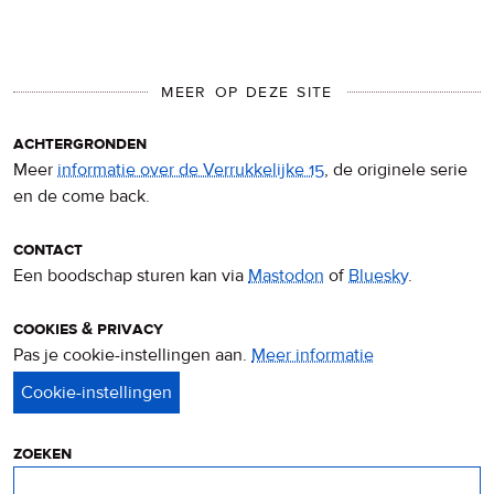
MEER OP DEZE SITE
achtergronden
Meer
informatie over de Verrukkelijke 15
, de originele serie
en de come back.
contact
Een boodschap sturen kan via
Mastodon
of
Bluesky
.
cookies & privacy
Pas je cookie-instellingen aan.
Meer informatie
over
privacy
&
cookies
zoeken
Zoeken