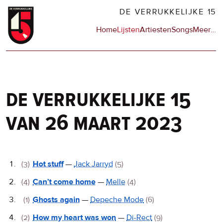
Overslaan
DE VERRUKKELIJKE 15
en
Hoofdnavigatie
Home
Lijsten
Artiesten
Songs
Meer
op
…
naar
de
de
sit
inhoud
en
gaan
op
npo
de verrukkelijke 15
van 26 maart 2023
De
(3)
Hot stuff
—
Jack Jarryd
(5)
Verrukkelijke
(4)
Can’t come home
—
Melle
(4)
15
(1)
Ghosts again
—
Depeche Mode
(6)
(2)
How my heart was won
—
Di-Rect
(9)