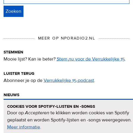
MEER OP NPORADIO2.NL
stemmen
Mooie lijst? Kan ie beter?
Stem
nu
voor de Verrukkelijke 15
.
luister terug
Abonneer je op de
Verrukkelijke 15-podcast
.
nieuws
Het
Verrukkelijke 15-nieuws
op de NPO Radio 2-website.
cookies voor spotify-lijsten en -songs
Door op
Accepteren
te klikken worden cookies van Spotify
nieuwsbrief
geplaatst en worden Spotify-lijsten en -songs weergegeven.
Meld je aan voor de
Verrukkelijke 15-nieuwsbrief
.
Meer informatie
over
.