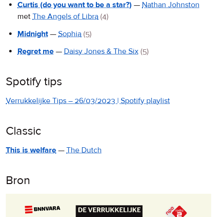
Curtis (do you want to be a star?)
—
Nathan Johnston
met
The Angels of Libra
(4)
Midnight
—
Sophia
(5)
Regret me
—
Daisy Jones & The Six
(5)
Spotify tips
Verrukkelijke Tips – 26/03/2023 | Spotify playlist
Classic
This is welfare
—
The Dutch
Bron