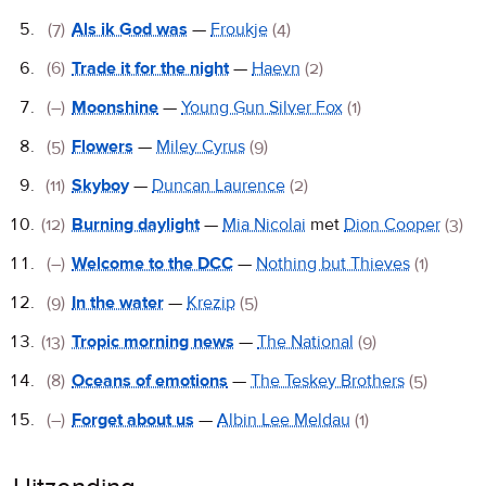
(7)
Als ik God was
—
Froukje
(4)
(6)
Trade it for the night
—
Haevn
(2)
(–)
Moonshine
—
Young Gun Silver Fox
(1)
(5)
Flowers
—
Miley Cyrus
(9)
(11)
Skyboy
—
Duncan Laurence
(2)
(12)
Burning daylight
—
Mia Nicolai
met
Dion Cooper
(3)
(–)
Welcome to the DCC
—
Nothing but Thieves
(1)
(9)
In the water
—
Krezip
(5)
(13)
Tropic morning news
—
The National
(9)
(8)
Oceans of emotions
—
The Teskey Brothers
(5)
(–)
Forget about us
—
Albin Lee Meldau
(1)