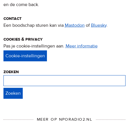
en de come back.
contact
Een boodschap sturen kan via
Mastodon
of
Bluesky
.
cookies & privacy
Pas je cookie-instellingen aan.
Meer informatie
over
privacy
&
cookies
zoeken
Zoeken
MEER OP NPORADIO2.NL