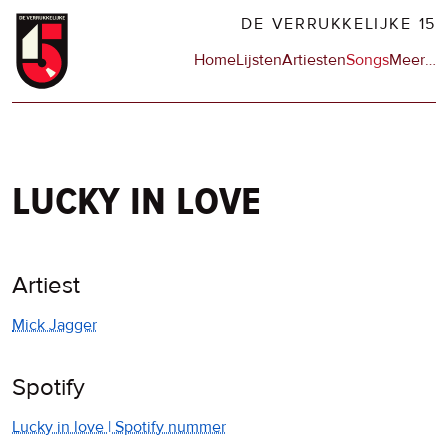
Overslaan
DE VERRUKKELIJKE 15
en
Hoofdnavigatie
Home
Lijsten
Artiesten
Songs
Meer
op
…
naar
de
de
sit
inhoud
en
gaan
op
npo
lucky in love
Artiest
Mick Jagger
Spotify
Lucky in love | Spotify nummer