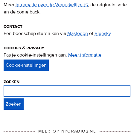
Meer
informatie over de Verrukkelijke 15
, de originele serie
en de come back.
contact
Een boodschap sturen kan via
Mastodon
of
Bluesky
.
cookies & privacy
Pas je cookie-instellingen aan.
Meer informatie
over
privacy
&
cookies
zoeken
Zoeken
MEER OP NPORADIO2.NL