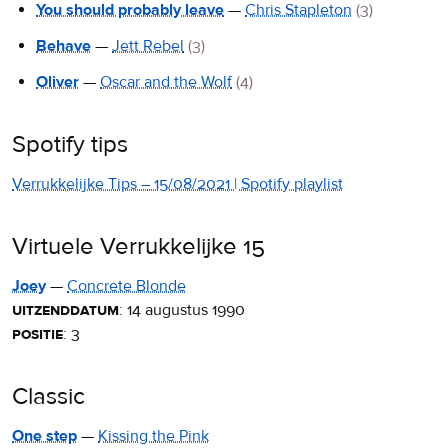
You should probably leave
—
Chris Stapleton
(3)
Behave
—
Jett Rebel
(3)
Oliver
—
Oscar and the Wolf
(4)
Spotify tips
Verrukkelijke Tips – 15/08/2021 | Spotify playlist
Virtuele Verrukkelijke 15
Joey
—
Concrete Blonde
uitzenddatum
:
14 augustus 1990
positie
: 3
Classic
One step
—
Kissing the Pink