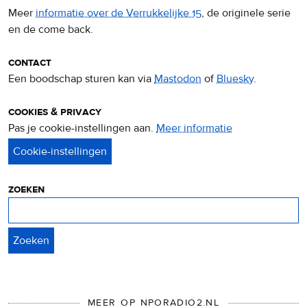
Meer
informatie over de Verrukkelijke 15
, de originele serie
en de come back.
contact
Een boodschap sturen kan via
Mastodon
of
Bluesky
.
cookies & privacy
Pas je cookie-instellingen aan.
Meer informatie
over
privacy
&
cookies
zoeken
Zoeken
MEER OP NPORADIO2.NL