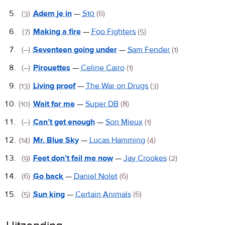
(3)
Adem je in
—
S10
(6)
(7)
Making a fire
—
Foo Fighters
(5)
(–)
Seventeen going under
—
Sam Fender
(1)
(–)
Pirouettes
—
Celine Cairo
(1)
(13)
Living proof
—
The War on Drugs
(3)
(10)
Wait for me
—
Super DB
(8)
(–)
Can’t get enough
—
Son Mieux
(1)
(14)
Mr. Blue Sky
—
Lucas Hamming
(4)
(9)
Feet don’t fail me now
—
Jay Crookes
(2)
(6)
Go back
—
Daniel Nolet
(6)
(5)
Sun king
—
Certain Animals
(6)