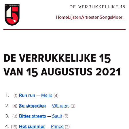
Overslaan
DE VERRUKKELIJKE 15
en
Hoofdnavigatie
Home
Lijsten
Artiesten
Songs
Meer
op
…
naar
de
de
sit
inhoud
en
gaan
op
npo
de verrukkelijke 15
van 15 augustus 2021
De
(1)
Run run
—
Melle
(4)
Verrukkelijke
(4)
So simpatico
—
Villagers
(3)
15
(2)
Bitter streets
—
Sault
(6)
(15)
Hot summer
—
Prince
(3)