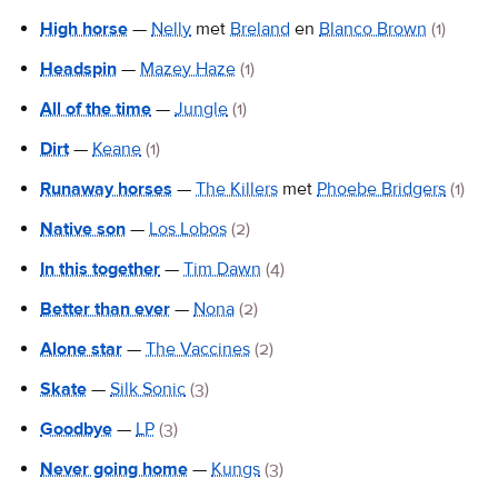
High horse
—
Nelly
met
Breland
en
Blanco Brown
(1)
Headspin
—
Mazey Haze
(1)
All of the time
—
Jungle
(1)
Dirt
—
Keane
(1)
Runaway horses
—
The Killers
met
Phoebe Bridgers
(1)
Native son
—
Los Lobos
(2)
In this together
—
Tim Dawn
(4)
Better than ever
—
Nona
(2)
Alone star
—
The Vaccines
(2)
Skate
—
Silk Sonic
(3)
Goodbye
—
LP
(3)
Never going home
—
Kungs
(3)