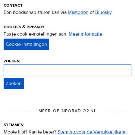
contact
Een boodschap sturen kan via
Mastodon
of
Bluesky
.
cookies & privacy
Pas je cookie-instellingen aan.
Meer informatie
over
privacy
&
cookies
zoeken
Zoeken
MEER OP NPORADIO2.NL
stemmen
Mooie lijst? Kan ie beter?
Stem
nu
voor de Verrukkelijke 15
.