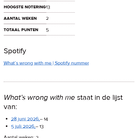
hoogste notering
13
aantal weken
2
totaal punten
5
Spotify
What’s wrong with me | Spotify nummer
What’s wrong with me
staat in de lijst
van:
28 juni 2026
–
14
5 juli 2026
–
13
Aantal weken: 2