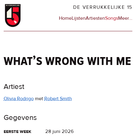
Overslaan
DE VERRUKKELIJKE 15
en
Hoofdnavigatie
Home
Lijsten
Artiesten
Songs
Meer
op
…
naar
de
de
sit
inhoud
en
gaan
op
npo
what’s wrong with me
Artiest
Olivia Rodrigo
met
Robert Smith
Gegevens
eerste week
28 juni 2026