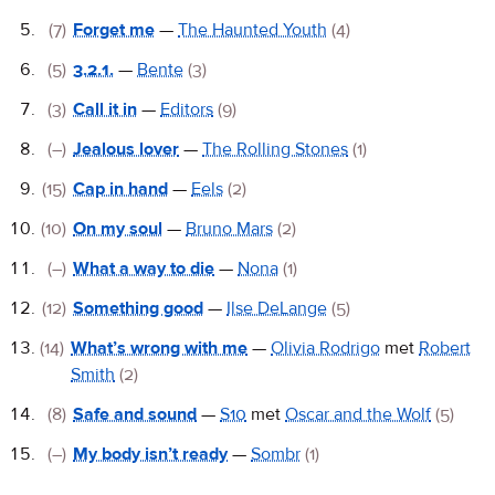
(7)
Forget me
—
The Haunted Youth
(4)
(5)
3.2.1.
—
Bente
(3)
(3)
Call it in
—
Editors
(9)
(–)
Jealous lover
—
The Rolling Stones
(1)
(15)
Cap in hand
—
Eels
(2)
(10)
On my soul
—
Bruno Mars
(2)
(–)
What a way to die
—
Nona
(1)
(12)
Something good
—
Ilse DeLange
(5)
(14)
What’s wrong with me
—
Olivia Rodrigo
met
Robert
Smith
(2)
(8)
Safe and sound
—
S10
met
Oscar and the Wolf
(5)
(–)
My body isn’t ready
—
Sombr
(1)