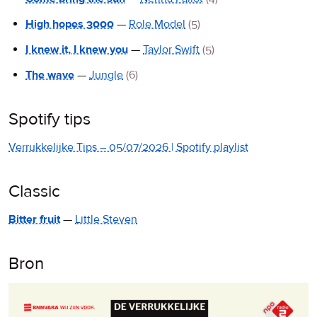
High hopes 3000
—
Role Model
(5)
I knew it, I knew you
—
Taylor Swift
(5)
The wave
—
Jungle
(6)
Spotify tips
Verrukkelijke Tips – 05/07/2026 | Spotify playlist
Classic
Bitter fruit
—
Little Steven
Bron