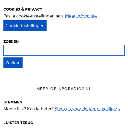
cookies & privacy
Pas je cookie-instellingen aan.
Meer informatie
over
privacy
&
cookies
zoeken
Zoeken
MEER OP NPORADIO2.NL
stemmen
Mooie lijst? Kan ie beter?
Stem
nu
voor de Verrukkelijke 15
.
luister terug