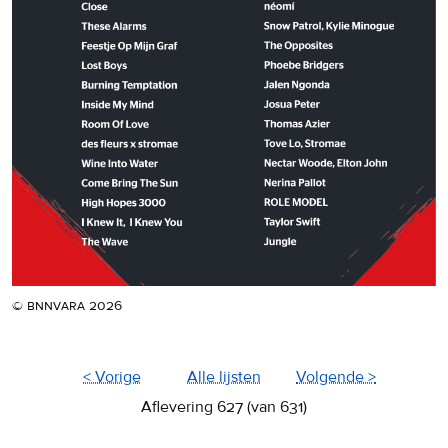
© bnnvara 2026
< Vorige
Alle lijsten
Volgende >
Aflevering 627 (van 631)