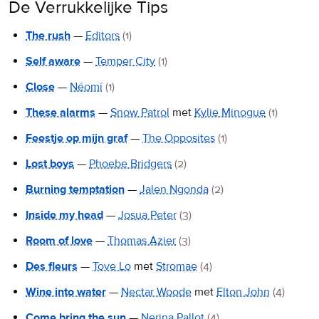
De Verrukkelijke Tips
The rush
—
Editors
(1)
Self aware
—
Temper City
(1)
Close
—
Néomí
(1)
These alarms
—
Snow Patrol
met
Kylie Minogue
(1)
Feestje op mijn graf
—
The Opposites
(1)
Lost boys
—
Phoebe Bridgers
(2)
Burning temptation
—
Jalen Ngonda
(2)
Inside my head
—
Josua Peter
(3)
Room of love
—
Thomas Azier
(3)
Des fleurs
—
Tove Lo
met
Stromae
(4)
Wine into water
—
Nectar Woode
met
Elton John
(4)
Come bring the sun
—
Nerina Pallot
(4)