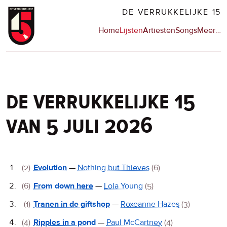
Overslaan
DE VERRUKKELIJKE 15
en
Hoofdnavigatie
Home
Lijsten
Artiesten
Songs
Meer
op
…
naar
de
de
sit
inhoud
en
gaan
op
npo
de verrukkelijke 15
van 5 juli 2026
De
(2)
Evolution
—
Nothing but Thieves
(6)
Verrukkelijke
(6)
From down here
—
Lola Young
(5)
15
(1)
Tranen in de giftshop
—
Roxeanne Hazes
(3)
(4)
Ripples in a pond
—
Paul McCartney
(4)