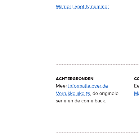
Warrior | Spotify nummer
achtergronden
c
Meer
informatie over de
Ee
Verrukkelijke 15
, de originele
M
serie en de come back.