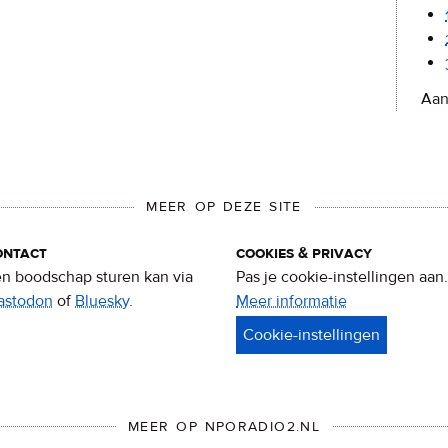
Aan
MEER OP DEZE SITE
ontact
cookies & privacy
n boodschap sturen kan via
Pas je cookie-instellingen aan.
astodon
of
Bluesky
.
Meer informatie
over
privacy
&
cookies
MEER OP NPORADIO2.NL