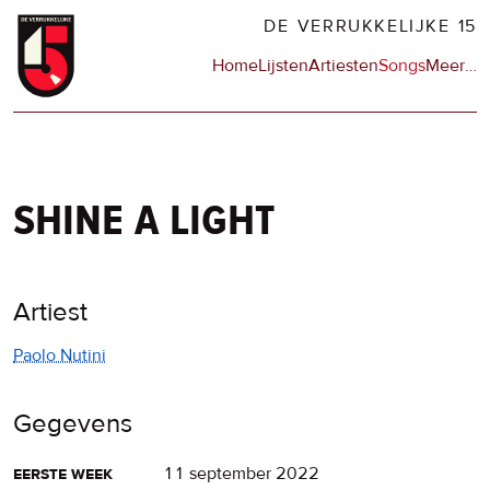
Overslaan
DE VERRUKKELIJKE 15
en
Hoofdnavigatie
Home
Lijsten
Artiesten
Songs
Meer
op
…
naar
de
de
sit
inhoud
en
gaan
op
npo
shine a light
Artiest
Paolo Nutini
Gegevens
eerste week
11 september 2022