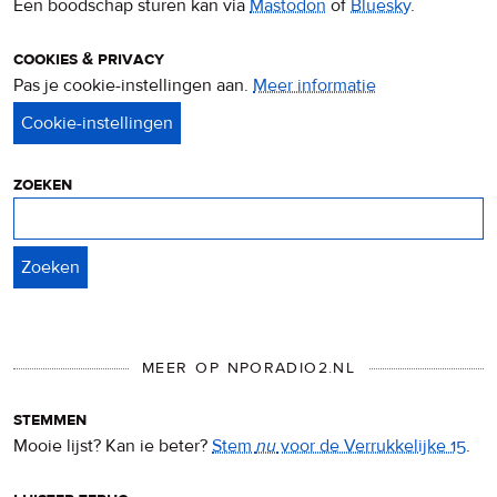
Een boodschap sturen kan via
Mastodon
of
Bluesky
.
cookies & privacy
Pas je cookie-instellingen aan.
Meer informatie
over
privacy
&
cookies
zoeken
Zoeken
MEER OP NPORADIO2.NL
stemmen
Mooie lijst? Kan ie beter?
Stem
nu
voor de Verrukkelijke 15
.