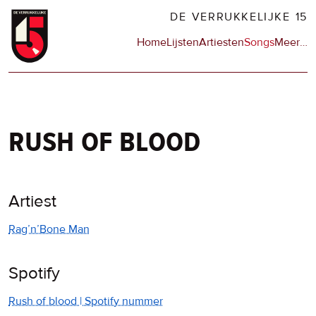
Overslaan
DE VERRUKKELIJKE 15
en
Hoofdnavigatie
Home
Lijsten
Artiesten
Songs
Meer
op
…
naar
de
de
sit
inhoud
en
gaan
op
npo
rush of blood
Artiest
Rag’n’Bone Man
Spotify
Rush of blood | Spotify nummer