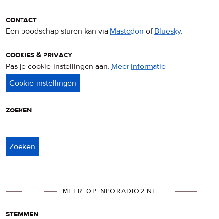
contact
Een boodschap sturen kan via
Mastodon
of
Bluesky
.
cookies & privacy
Pas je cookie-instellingen aan.
Meer informatie
over
privacy
&
cookies
zoeken
Zoeken
MEER OP NPORADIO2.NL
stemmen