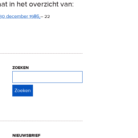
aat in het overzicht van:
30 december 1986
–
22
zoeken
Zoeken
nieuwsbrief