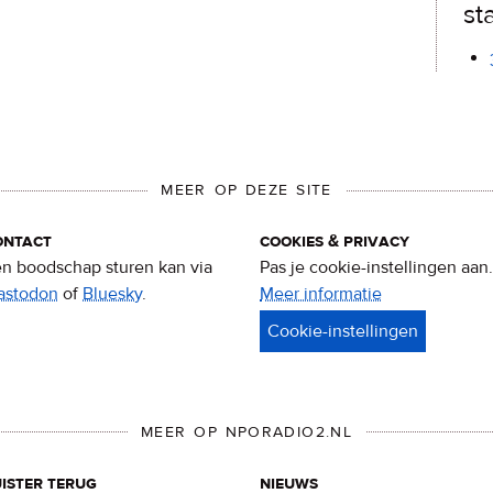
st
MEER OP DEZE SITE
ontact
cookies & privacy
n boodschap sturen kan via
Pas je cookie-instellingen aan.
astodon
of
Bluesky
.
Meer informatie
over
privacy
&
cookies
MEER OP NPORADIO2.NL
ister terug
nieuws