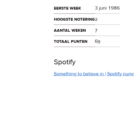
eerste week
3 juni 1986
hoogste notering
2
aantal weken
7
totaal punten
69
Spotify
Something to believe in | Spotify num