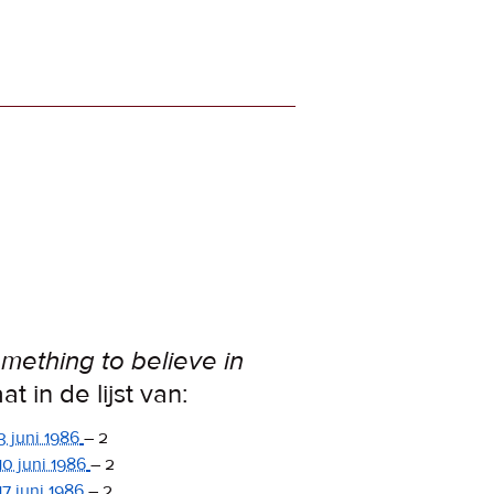
mething to believe in
at in de lijst van:
3 juni 1986
–
2
10 juni 1986
–
2
17 juni 1986
–
2