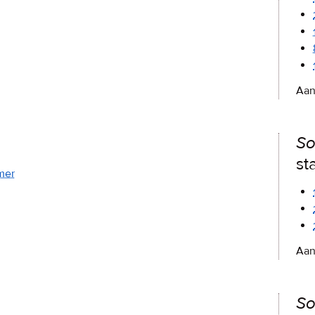
Aan
So
st
mer
Aan
So