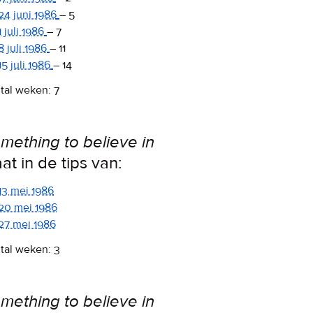
24 juni 1986
–
5
1 juli 1986
–
7
8 juli 1986
–
11
15 juli 1986
–
14
tal weken: 7
mething to believe in
aat in de tips van:
13 mei 1986
20 mei 1986
27 mei 1986
tal weken: 3
mething to believe in