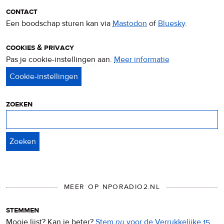
contact
Een boodschap sturen kan via
Mastodon
of
Bluesky
.
cookies & privacy
Pas je cookie-instellingen aan.
Meer informatie
over
privacy
&
cookies
zoeken
Zoeken
MEER OP NPORADIO2.NL
stemmen
Mooie lijst? Kan ie beter?
Stem
nu
voor de Verrukkelijke 15
.