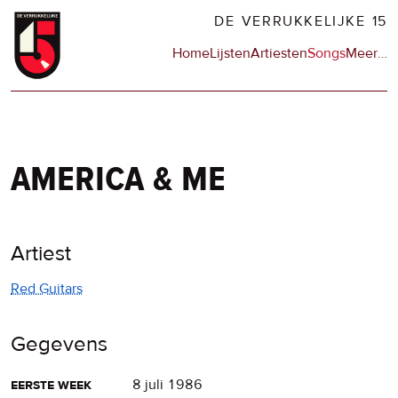
Overslaan
DE VERRUKKELIJKE 15
en
Hoofdnavigatie
Home
Lijsten
Artiesten
Songs
Meer
op
…
naar
de
de
sit
inhoud
en
gaan
op
npo
america & me
Artiest
Red Guitars
Gegevens
eerste week
8 juli 1986