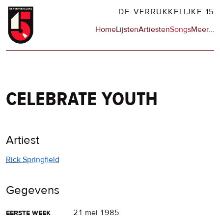
Overslaan
DE VERRUKKELIJKE 15
en
Hoofdnavigatie
Home
Lijsten
Artiesten
Songs
Meer
op
…
naar
de
de
sit
inhoud
en
gaan
op
npo
celebrate youth
Artiest
Rick Springfield
Gegevens
eerste week
21 mei 1985