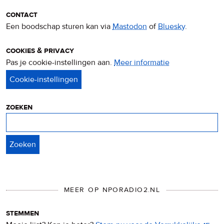
contact
Een boodschap sturen kan via
Mastodon
of
Bluesky
.
cookies & privacy
Pas je cookie-instellingen aan.
Meer informatie
over
privacy
&
cookies
zoeken
Zoeken
MEER OP NPORADIO2.NL
stemmen