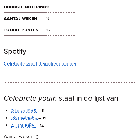
hoogste notering
11
aantal weken
3
totaal punten
12
Spotify
Celebrate youth | Spotify nummer
Celebrate youth
staat in de lijst van:
21 mei 1985
–
11
28 mei 1985
–
11
4 juni 1985
–
14
Aantal weken: 3