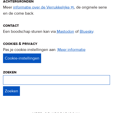
achtergronden
Meer
informatie over de Verrukkelijke 15
, de originele serie
en de come back.
contact
Een boodschap sturen kan via
Mastodon
of
Bluesky
.
cookies & privacy
Pas je cookie-instellingen aan.
Meer informatie
over
privacy
&
cookies
zoeken
Zoeken