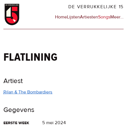
Overslaan
DE VERRUKKELIJKE 15
en
Hoofdnavigatie
Home
Lijsten
Artiesten
Songs
Meer
op
…
naar
de
de
sit
inhoud
en
gaan
op
npo
flatlining
Artiest
Rilan & The Bombardiers
Gegevens
eerste week
5 mei 2024