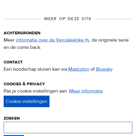
MEER OP DEZE SITE
achtergronden
Meer
informatie over de Verrukkelijke 15
, de originele serie
en de come back.
contact
Een boodschap sturen kan via
Mastodon
of
Bluesky
.
cookies & privacy
Pas je cookie-instellingen aan.
Meer informatie
over
privacy
&
cookies
zoeken
Zoeken