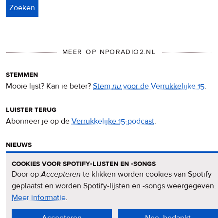
MEER OP NPORADIO2.NL
stemmen
Mooie lijst? Kan ie beter?
Stem
nu
voor de Verrukkelijke 15
.
luister terug
Abonneer je op de
Verrukkelijke 15-podcast
.
nieuws
Het
Verrukkelijke 15-nieuws
op de NPO Radio 2-website.
cookies voor spotify-lijsten en -songs
Door op
Accepteren
te klikken worden cookies van Spotify
nieuwsbrief
geplaatst en worden Spotify-lijsten en -songs weergegeven.
Meld je aan voor de
Verrukkelijke 15-nieuwsbrief
.
Meer informatie
over
.
privacy