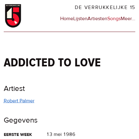
Overslaan
DE VERRUKKELIJKE 15
en
Hoofdnavigatie
Home
Lijsten
Artiesten
Songs
Meer
op
…
naar
de
de
sit
inhoud
en
gaan
op
npo
addicted to love
Artiest
Robert Palmer
Gegevens
eerste week
13 mei 1986