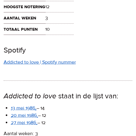
hoogste notering
12
aantal weken
3
totaal punten
10
Spotify
Addicted to love | Spotify nummer
Addicted to love
staat in de lijst van:
13 mei 1986
–
14
20 mei 1986
–
12
27 mei 1986
–
12
Aantal weken: 3