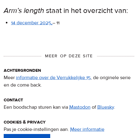
Arm’s length
staat in het overzicht van:
14 december 2025
–
11
MEER OP DEZE SITE
achtergronden
Meer
informatie over de Verrukkelijke 15
, de originele serie
en de come back.
contact
Een boodschap sturen kan via
Mastodon
of
Bluesky
.
cookies & privacy
Pas je cookie-instellingen aan.
Meer informatie
over
privacy