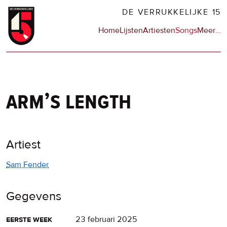
Overslaan
DE VERRUKKELIJKE 15
en
Hoofdnavigatie
Home
Lijsten
Artiesten
Songs
Meer
op
…
naar
de
de
sit
inhoud
en
gaan
op
npo
arm’s length
Artiest
Sam Fender
Gegevens
eerste week
23 februari 2025