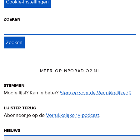
&
cookies
zoeken
Zoeken
MEER OP NPORADIO2.NL
stemmen
Mooie lijst? Kan ie beter?
Stem
nu
voor de Verrukkelijke 15
.
luister terug
Abonneer je op de
Verrukkelijke 15-podcast
.
nieuws
Het
Verrukkelijke 15-nieuws
op de NPO Radio 2-website.