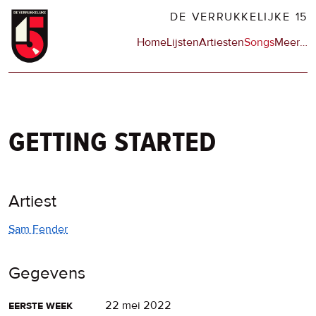
Overslaan
DE VERRUKKELIJKE 15
en
Hoofdnavigatie
Home
Lijsten
Artiesten
Songs
Meer
op
…
naar
de
de
sit
inhoud
en
gaan
op
npo
getting started
Artiest
Sam Fender
Gegevens
eerste week
22 mei 2022