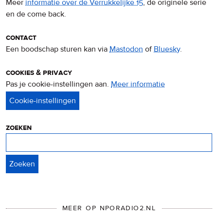
Meer
informatie over de Verrukkelijke 15
, de originele serie
en de come back.
contact
Een boodschap sturen kan via
Mastodon
of
Bluesky
.
cookies & privacy
Pas je cookie-instellingen aan.
Meer informatie
over
privacy
&
cookies
zoeken
Zoeken
MEER OP NPORADIO2.NL