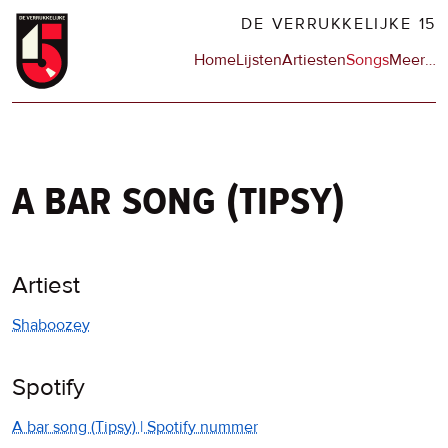
Overslaan
DE VERRUKKELIJKE 15
en
Hoofdnavigatie
Home
Lijsten
Artiesten
Songs
Meer
op
…
naar
de
de
sit
inhoud
en
gaan
op
npo
a bar song (tipsy)
Artiest
Shaboozey
Spotify
A bar song (Tipsy) | Spotify nummer