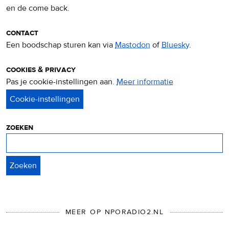
en de come back.
contact
Een boodschap sturen kan via
Mastodon
of
Bluesky
.
cookies & privacy
Pas je cookie-instellingen aan.
Meer informatie
over
privacy
&
cookies
zoeken
Zoeken
MEER OP NPORADIO2.NL