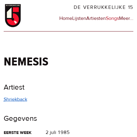
Overslaan
DE VERRUKKELIJKE 15
en
Hoofdnavigatie
Home
Lijsten
Artiesten
Songs
Meer
op
…
naar
de
de
sit
inhoud
en
gaan
op
npo
nemesis
Artiest
Shriekback
Gegevens
eerste week
2 juli 1985