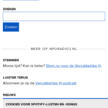
cookies
zoeken
Zoeken
MEER OP NPORADIO2.NL
stemmen
Mooie lijst? Kan ie beter?
Stem
nu
voor de Verrukkelijke 15
.
luister terug
Abonneer je op de
Verrukkelijke 15-podcast
.
nieuws
Het
Verrukkelijke 15-nieuws
op de NPO Radio 2-website.
cookies voor spotify-lijsten en -songs