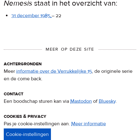
Nemesis
staat in het overzicht van:
31 december 1985
–
22
MEER OP DEZE SITE
achtergronden
Meer
informatie over de Verrukkelijke 15
, de originele serie
en de come back.
contact
Een boodschap sturen kan via
Mastodon
of
Bluesky
.
cookies & privacy
Pas je cookie-instellingen aan.
Meer informatie
over
privacy
&