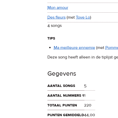
Mon amour
Des fleurs
(met
Tove Lo
)
4 songs
tips
Ma meilleure ennemie
(met
Pomm
Deze song heeft alleen in de tiplijst g
Gegevens
aantal songs
5
aantal nummers 1
1
totaal punten
220
punten gemiddeld
44,00