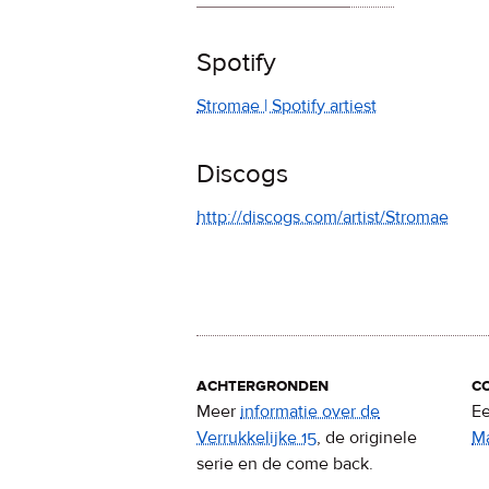
Spotify
Stromae | Spotify artiest
Discogs
http://discogs.com/artist/Stromae
achtergronden
c
Meer
informatie over de
Ee
Verrukkelijke 15
, de originele
M
serie en de come back.