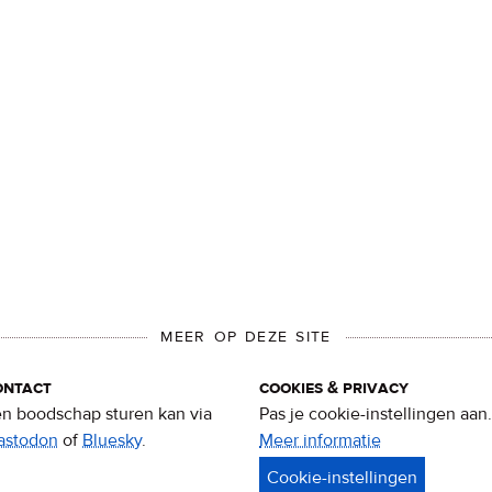
MEER OP DEZE SITE
ontact
cookies & privacy
n boodschap sturen kan via
Pas je cookie-instellingen aan.
astodon
of
Bluesky
.
Meer informatie
over
privacy