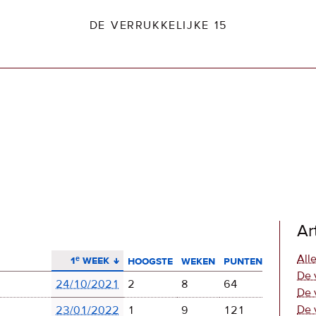
DE VERRUKKELIJKE 15
dio2.nl
Ar
aflopend sorteren
Alle
1ᵉ week
hoogste
weken
punten
De 
24/10/2021
2
8
64
De 
De 
23/01/2022
1
9
121