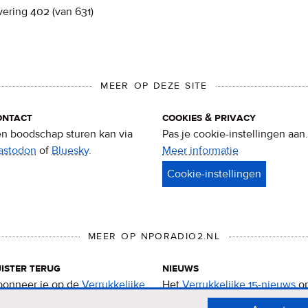
vering 402 (van 631)
MEER OP DEZE SITE
ontact
cookies & privacy
n boodschap sturen kan via
Pas je cookie-instellingen aan.
astodon
of
Bluesky
.
Meer informatie
over
privacy
&
cookies
MEER OP NPORADIO2.NL
ister terug
nieuws
onneer je op de
Verrukkelijke
Het
Verrukkelijke 15-nieuws
o
-podcast
.
de NPO Radio 2-website.