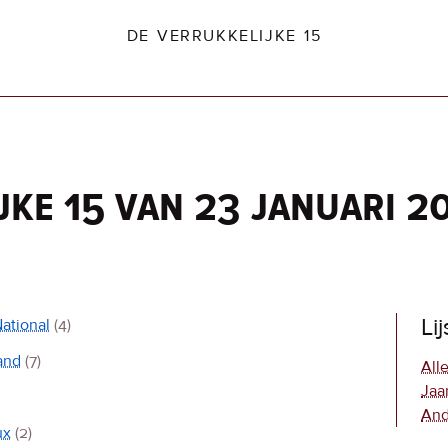
DE VERRUKKELIJKE 15
jke 15 van 23 januari 2
dio2.nl
Li
ational
(4)
and
(7)
Alle
Jaa
And
ux
(2)