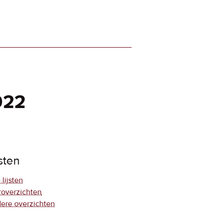
022
jsten
 lijsten
roverzichten
ere overzichten