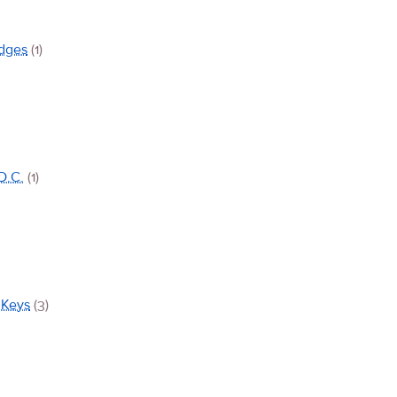
idges
(1)
D.C.
(1)
 Keys
(3)