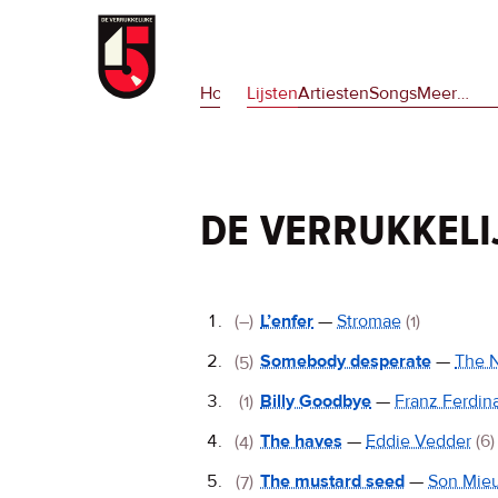
Overslaan
en
Hoofdnavigatie
naar
Home
Lijsten
Artiesten
Songs
Meer
op
…
de
deze
inhoud
site
gaan
en
op
de verrukkeli
npora
De
(–)
L’enfer
—
Stromae
(1)
Verrukkelijke
(5)
Somebody desperate
—
The N
15
(1)
Billy Goodbye
—
Franz Ferdin
(4)
The haves
—
Eddie Vedder
(6)
(7)
The mustard seed
—
Son Mie