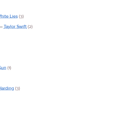
hite Lies
(3)
—
Taylor Swift
(2)
Gun
(1)
Harding
(3)