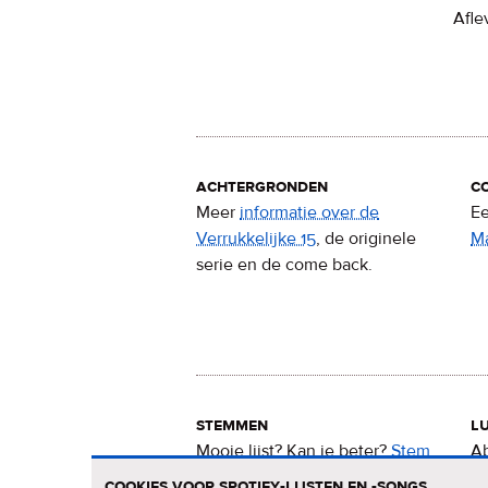
Afle
achtergronden
c
Meer
informatie over de
Ee
Verrukkelijke 15
, de originele
M
serie en de come back.
stemmen
lu
Mooie lijst? Kan ie beter?
Stem
Ab
nu
voor de Verrukkelijke 15
.
15
cookies voor spotify-lijsten en -songs