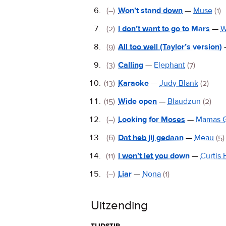
(–)
Won’t stand down
—
Muse
(1)
(2)
I don’t want to go to Mars
—
W
(9)
All too well (Taylor’s version)
(3)
Calling
—
Elephant
(7)
(13)
Karaoke
—
Judy Blank
(2)
(15)
Wide open
—
Blaudzun
(2)
(–)
Looking for Moses
—
Mamas 
(6)
Dat heb jij gedaan
—
Meau
(5)
(11)
I won’t let you down
—
Curtis 
(–)
Liar
—
Nona
(1)
Uitzending
tijdstip