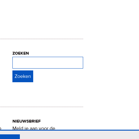
zoeken
Zoeken
nieuwsbrief
p
Meld je aan voor de
Verrukkelijke 15-nieuwsbrief
.