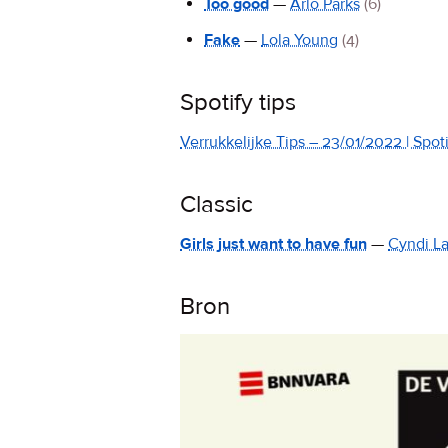
Too good
—
Arlo Parks
(6)
Fake
—
Lola Young
(4)
Spotify tips
Verrukkelijke Tips – 23/01/2022 | Spotif
Classic
Girls just want to have fun
—
Cyndi L
Bron