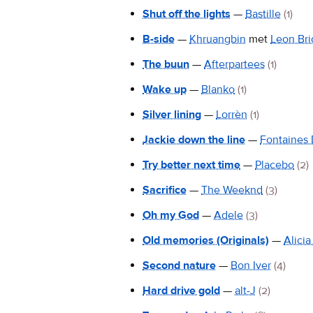
Shut off the lights
—
Bastille
(1)
B-side
—
Khruangbin
met
Leon Br
The buun
—
Afterpartees
(1)
Wake up
—
Blanko
(1)
Silver lining
—
Lorrèn
(1)
Jackie down the line
—
Fontaines 
Try better next time
—
Placebo
(2)
Sacrifice
—
The Weeknd
(3)
Oh my God
—
Adele
(3)
Old memories (Originals)
—
Alicia
Second nature
—
Bon Iver
(4)
Hard drive gold
—
alt-J
(2)