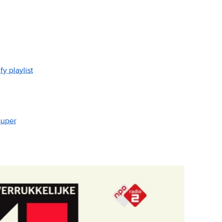
y playlist
auper