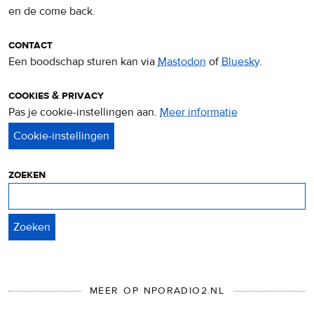
en de come back.
contact
Een boodschap sturen kan via
Mastodon
of
Bluesky
.
cookies & privacy
Pas je cookie-instellingen aan.
Meer informatie
over
privacy
&
cookies
zoeken
Zoeken
MEER OP NPORADIO2.NL