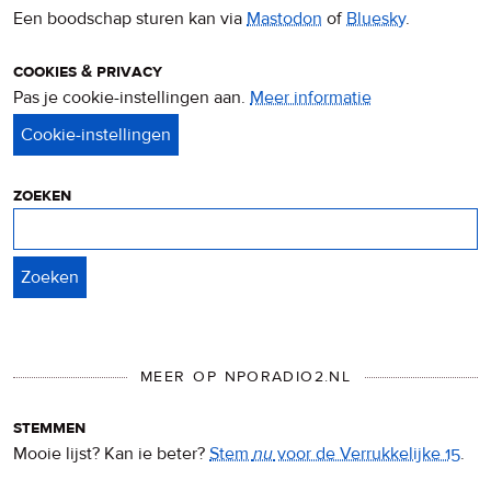
Een boodschap sturen kan via
Mastodon
of
Bluesky
.
cookies & privacy
Pas je cookie-instellingen aan.
Meer informatie
over
privacy
&
cookies
zoeken
Zoeken
MEER OP NPORADIO2.NL
stemmen
Mooie lijst? Kan ie beter?
Stem
nu
voor de Verrukkelijke 15
.