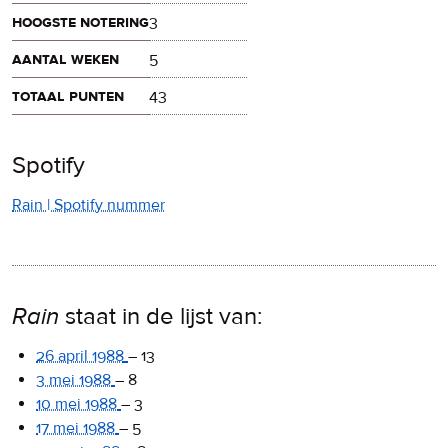
hoogste notering
3
aantal weken
5
totaal punten
43
Spotify
Rain | Spotify nummer
Rain
staat in de lijst van:
26 april 1988
–
13
3 mei 1988
–
8
10 mei 1988
–
3
17 mei 1988
–
5