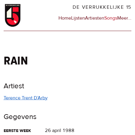
Overslaan
DE VERRUKKELIJKE 15
en
Hoofdnavigatie
Home
Lijsten
Artiesten
Songs
Meer
op
…
naar
de
de
sit
inhoud
en
gaan
op
npo
rain
Artiest
Terence Trent D’Arby
Gegevens
eerste week
26 april 1988