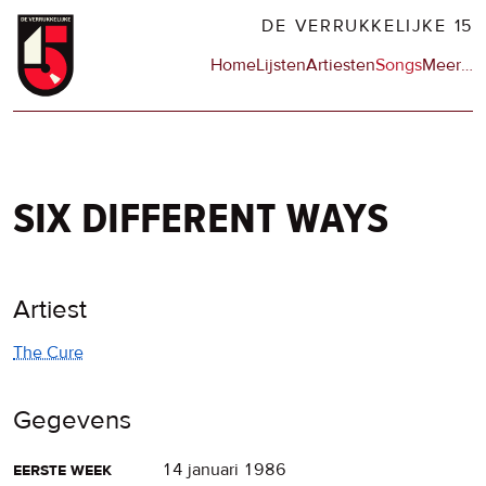
Overslaan
DE VERRUKKELIJKE 15
en
Hoofdnavigatie
Home
Lijsten
Artiesten
Songs
Meer
op
…
naar
de
de
sit
inhoud
en
gaan
op
npo
six different ways
Artiest
The Cure
Gegevens
eerste week
14 januari 1986