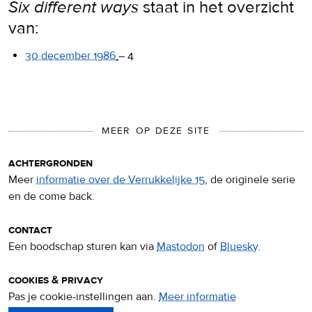
Six different ways
staat in het overzicht
van:
30 december 1986
–
4
MEER OP DEZE SITE
achtergronden
Meer
informatie over de Verrukkelijke 15
, de originele serie
en de come back.
contact
Een boodschap sturen kan via
Mastodon
of
Bluesky
.
cookies & privacy
Pas je cookie-instellingen aan.
Meer informatie
over