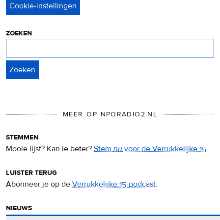
privacy
&
cookies
zoeken
Zoeken
MEER OP NPORADIO2.NL
stemmen
Mooie lijst? Kan ie beter?
Stem
nu
voor de Verrukkelijke 15
.
luister terug
Abonneer je op de
Verrukkelijke 15-podcast
.
nieuws
Het
Verrukkelijke 15-nieuws
op de NPO Radio 2-website.