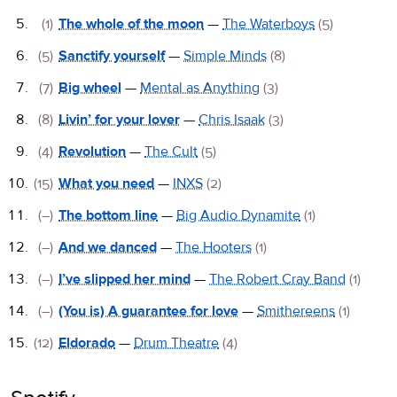
(1)
The whole of the moon
—
The Waterboys
(5)
(5)
Sanctify yourself
—
Simple Minds
(8)
(7)
Big wheel
—
Mental as Anything
(3)
(8)
Livin’ for your lover
—
Chris Isaak
(3)
(4)
Revolution
—
The Cult
(5)
(15)
What you need
—
INXS
(2)
(–)
The bottom line
—
Big Audio Dynamite
(1)
(–)
And we danced
—
The Hooters
(1)
(–)
I’ve slipped her mind
—
The Robert Cray Band
(1)
(–)
(You is) A guarantee for love
—
Smithereens
(1)
(12)
Eldorado
—
Drum Theatre
(4)