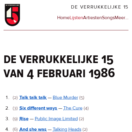
Overslaan
DE VERRUKKELIJKE 15
en
Hoofdnavigatie
Home
Lijsten
Artiesten
Songs
Meer
op
…
naar
de
de
sit
inhoud
en
gaan
op
npo
de verrukkelijke 15
van 4 februari 1986
De
(2)
Talk talk talk
—
Blue Murder
(5)
Verrukkelijke
(3)
Six different ways
—
The Cure
(4)
15
(9)
Rise
—
Public Image Limited
(2)
(6)
And she was
—
Talking Heads
(2)