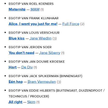
egotip van roel koeners
Maternité
—
MAM
(1)
egotip van frank klunhaar
Alice, I want you just for me!
—
Full Force
(2)
egotip van louis verschuur
Blue kiss
—
Jane Wiedlin
(3)
egotip van jeroen soer
You don’t need
—
Jane Siberry
(1)
egotip van jan douwe kroeske
Hart
—
De Div
(1)
egotip van jack spijkerman (binnengast)
Eén hap
—
Bram Vermeulen
(3)
egotip van eddie hilberts (buitengast, duizendpoot /
technicus / producer)
All right
—
Skim
(1)