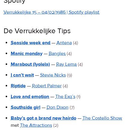
Spotify
Verrukkelijke 15 – 04/02/1986 | Spotify playlist
De Verrukkelijke Tips
Seaside week end
—
Antena
(4)
Manic monday
—
Bangles
(4)
Marabout (Iyolela)
—
Ray Lema
(4)
I can’t wait
—
Stevie Nicks
(9)
Riptide
—
Robert Palmer
(4)
Love and emotion
—
The Exq’s
(1)
Southside girl
—
Don Dixon
(7)
Baby’s got a brand new hairdo
—
The Costello Show
met
The Attractions
(2)