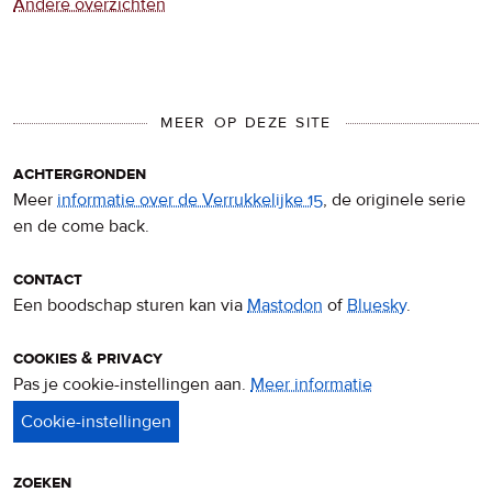
Andere overzichten
MEER OP DEZE SITE
achtergronden
Meer
informatie over de Verrukkelijke 15
, de originele serie
en de come back.
contact
Een boodschap sturen kan via
Mastodon
of
Bluesky
.
cookies & privacy
Pas je cookie-instellingen aan.
Meer informatie
over
privacy
&
cookies
zoeken