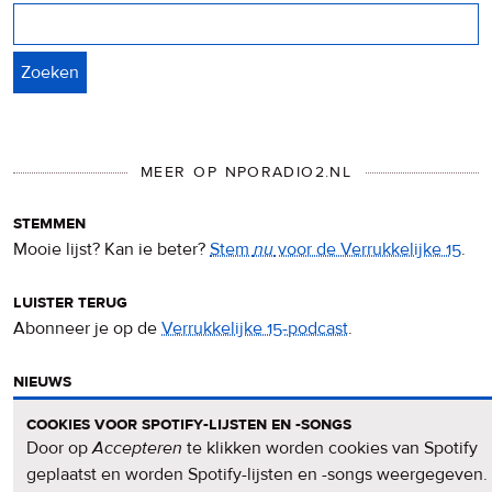
Zoeken
MEER OP NPORADIO2.NL
stemmen
Mooie lijst? Kan ie beter?
Stem
nu
voor de Verrukkelijke 15
.
luister terug
Abonneer je op de
Verrukkelijke 15-podcast
.
nieuws
Het
Verrukkelijke 15-nieuws
op de NPO Radio 2-website.
cookies voor spotify-lijsten en -songs
Door op
Accepteren
te klikken worden cookies van Spotify
nieuwsbrief
geplaatst en worden Spotify-lijsten en -songs weergegeven.
Meld je aan voor de
Verrukkelijke 15-nieuwsbrief
.