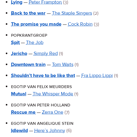
Lying
—
Peter Frampton
(3)
Back to the war
—
The Staple Singers
(2)
The promise you made
—
Cock Robin
(3)
popkrantgroep
Spit
—
The Job
Jericho
—
Simply Red
(1)
Downtown train
—
Tom Waits
(1)
Shouldn’t have to be like that
—
Fra Lippo Lippi
(1)
egotip van felix meurders
Mutual
—
The Whisper Mode
(1)
egotip van peter holland
Rescue me
—
Zerra One
(7)
egotip van angelique stein
Idlewild
—
Here’s Johnny
(6)