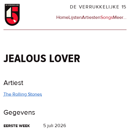
Overslaan
DE VERRUKKELIJKE 15
en
Hoofdnavigatie
Home
Lijsten
Artiesten
Songs
Meer
op
…
naar
de
de
sit
inhoud
en
gaan
op
npo
jealous lover
Artiest
The Rolling Stones
Gegevens
eerste week
5 juli 2026