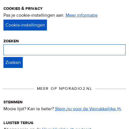
cookies & privacy
Pas je cookie-instellingen aan.
Meer informatie
over
privacy
&
cookies
zoeken
Zoeken
MEER OP NPORADIO2.NL
stemmen
Mooie lijst? Kan ie beter?
Stem
nu
voor de Verrukkelijke 15
.
luister terug