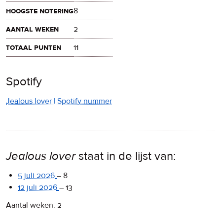
hoogste notering
8
aantal weken
2
totaal punten
11
Spotify
Jealous lover | Spotify nummer
Jealous lover
staat in de lijst van:
5 juli 2026
–
8
12 juli 2026
–
13
Aantal weken: 2