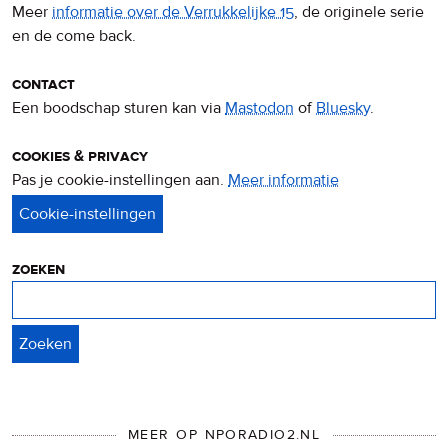
Meer
informatie over de Verrukkelijke 15
, de originele serie
en de come back.
contact
Een boodschap sturen kan via
Mastodon
of
Bluesky
.
cookies & privacy
Pas je cookie-instellingen aan.
Meer informatie
over
privacy
&
cookies
zoeken
Zoeken
MEER OP NPORADIO2.NL