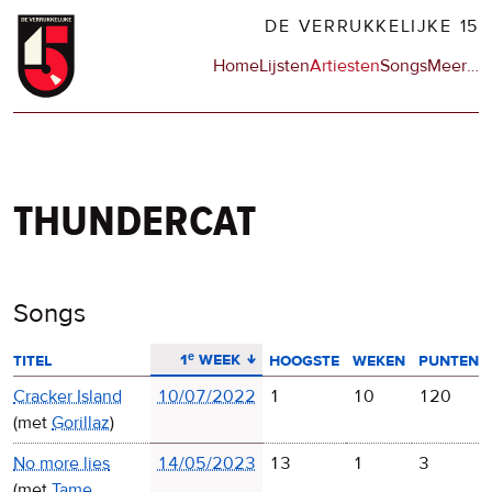
Overslaan
DE VERRUKKELIJKE 15
en
Hoofdnavigatie
Home
Lijsten
Artiesten
Songs
Meer
op
…
naar
de
de
sit
inhoud
en
gaan
op
npo
thundercat
Songs
aflopend sorteren
1ᵉ week
titel
hoogste
weken
punten
Cracker Island
10/07/2022
1
10
120
(met
Gorillaz
)
No more lies
14/05/2023
13
1
3
(met
Tame