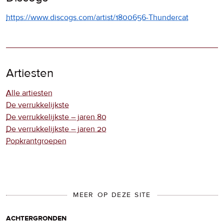
https://www.discogs.com/artist/1800656-Thundercat
Artiesten
Alle artiesten
De verrukkelijkste
De verrukkelijkste – jaren 80
De verrukkelijkste – jaren 20
Popkrantgroepen
MEER OP DEZE SITE
achtergronden