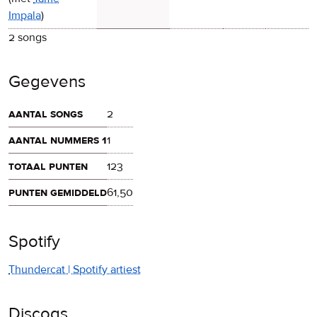
Impala
)
2 songs
Gegevens
aantal songs
2
aantal nummers 1
1
totaal punten
123
punten gemiddeld
61,50
Spotify
Thundercat | Spotify artiest
Discogs