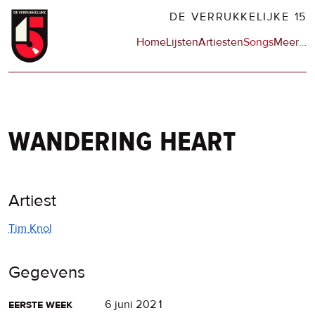
Overslaan
DE VERRUKKELIJKE 15
en
Hoofdnavigatie
Home
Lijsten
Artiesten
Songs
Meer
op
…
naar
de
de
sit
inhoud
en
gaan
op
npo
wandering heart
Artiest
Tim Knol
Gegevens
eerste week
6 juni 2021