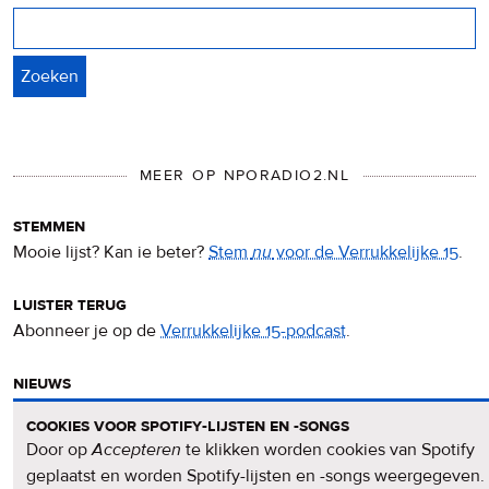
Zoeken
MEER OP NPORADIO2.NL
stemmen
Mooie lijst? Kan ie beter?
Stem
nu
voor de Verrukkelijke 15
.
luister terug
Abonneer je op de
Verrukkelijke 15-podcast
.
nieuws
Het
Verrukkelijke 15-nieuws
op de NPO Radio 2-website.
cookies voor spotify-lijsten en -songs
Door op
Accepteren
te klikken worden cookies van Spotify
nieuwsbrief
geplaatst en worden Spotify-lijsten en -songs weergegeven.
Meld je aan voor de
Verrukkelijke 15-nieuwsbrief
.