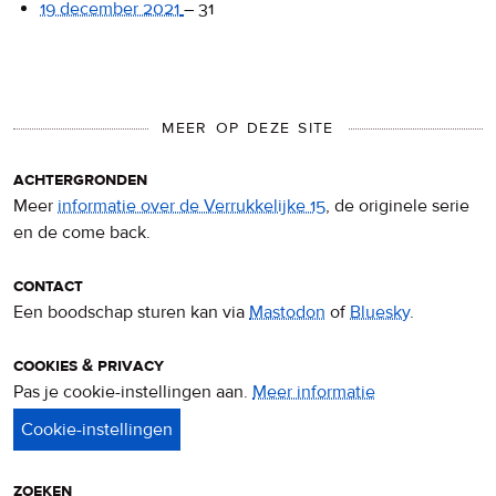
19 december 2021
–
31
MEER OP DEZE SITE
achtergronden
Meer
informatie over de Verrukkelijke 15
, de originele serie
en de come back.
contact
Een boodschap sturen kan via
Mastodon
of
Bluesky
.
cookies & privacy
Pas je cookie-instellingen aan.
Meer informatie
over
privacy
&
cookies
zoeken