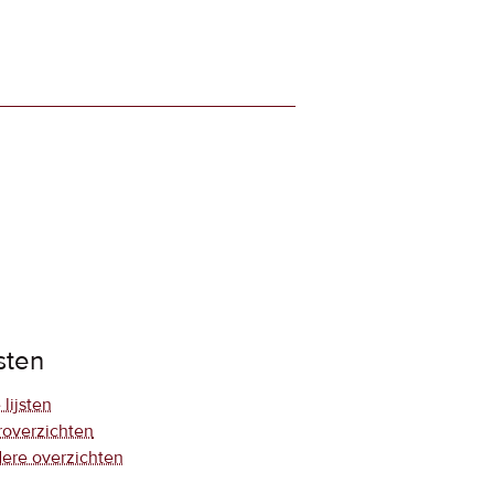
jsten
 lijsten
roverzichten
ere overzichten