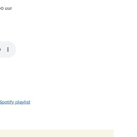
00
uur
Spotify playlist