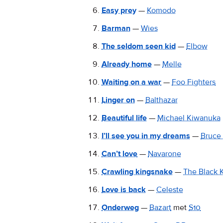
Easy prey
—
Komodo
Barman
—
Wies
The seldom seen kid
—
Elbow
Already home
—
Melle
Waiting on a war
—
Foo Fighters
Linger on
—
Balthazar
Beautiful life
—
Michael Kiwanuka
I’ll see you in my dreams
—
Bruce
Can’t love
—
Navarone
Crawling kingsnake
—
The Black 
Love is back
—
Celeste
Onderweg
—
Bazart
met
S10