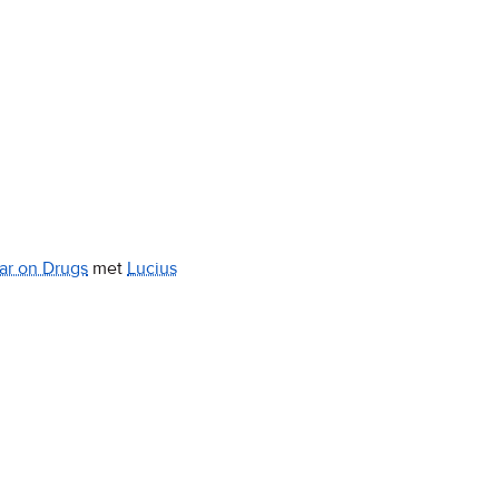
ar on Drugs
met
Lucius