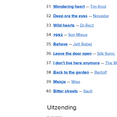
Wandering heart
—
Tim Knol
Deep are the eyes
—
Novastar
Wild hearts
—
Di-Rect
1992
—
Son Mieux
Behave
—
Jett Rebel
Leave the door open
—
Silk Sonic
I don’t live here anymore
—
The W
Back to the garden
—
Bertolf
Meisje
—
Wies
Bitter streets
—
Sault
Uitzending