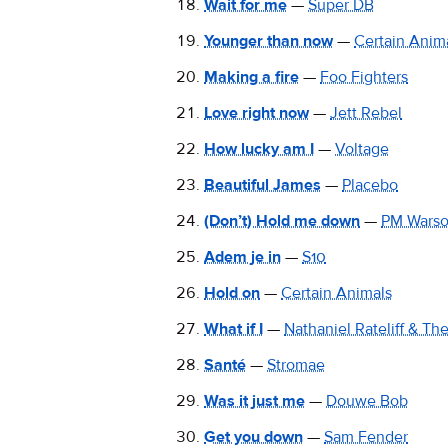
Wait for me
—
Super DB
Younger than now
—
Certain Anim
Making a fire
—
Foo Fighters
Love right now
—
Jett Rebel
How lucky am I
—
Voltage
Beautiful James
—
Placebo
(Don’t) Hold me down
—
PM Wars
Adem je in
—
S10
Hold on
—
Certain Animals
What if I
—
Nathaniel Rateliff & Th
Santé
—
Stromae
Was it just me
—
Douwe Bob
Get you down
—
Sam Fender