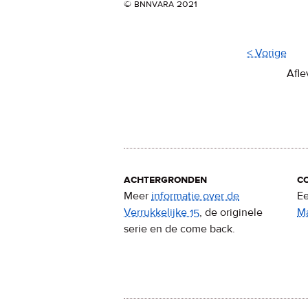
© bnnvara 2021
< Vorige
Afle
achtergronden
c
Meer
informatie over de
Ee
Verrukkelijke 15
, de originele
M
serie en de come back.