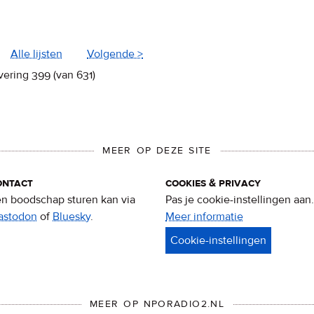
Alle lijsten
Volgende >
vering 399 (van 631)
MEER OP DEZE SITE
ontact
cookies & privacy
n boodschap sturen kan via
Pas je cookie-instellingen aan.
astodon
of
Bluesky
.
Meer informatie
over
privacy
&
cookies
MEER OP NPORADIO2.NL