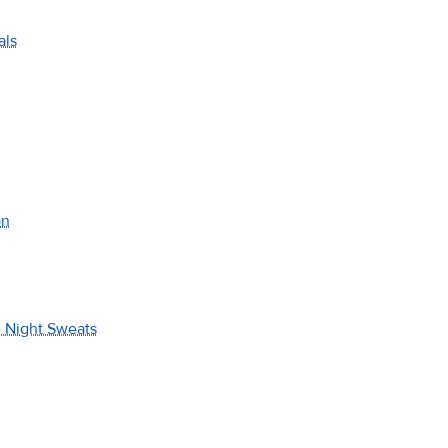
als
on
e Night Sweats