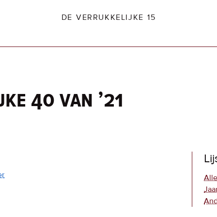
DE VERRUKKELIJKE 15
jke 40 van ’21
dio2.nl
Li
er
Alle
Jaa
And