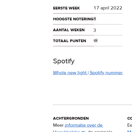
eerste week
17 april 2022
hoogste notering
8
aantal weken
3
totaal punten
18
Spotify
Whole new light | Spotify nummer
achtergronden
c
Meer
informatie over de
Ee