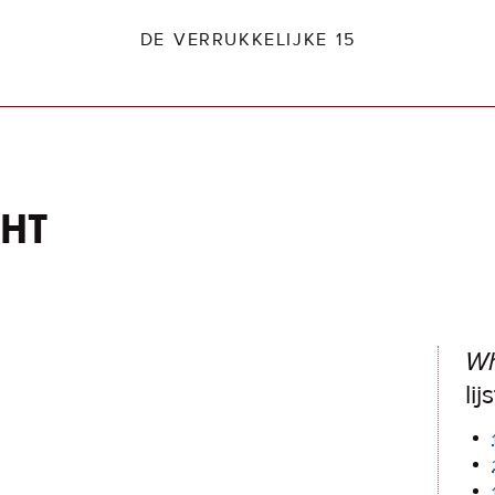
DE VERRUKKELIJKE 15
ght
dio2.nl
Wh
lij