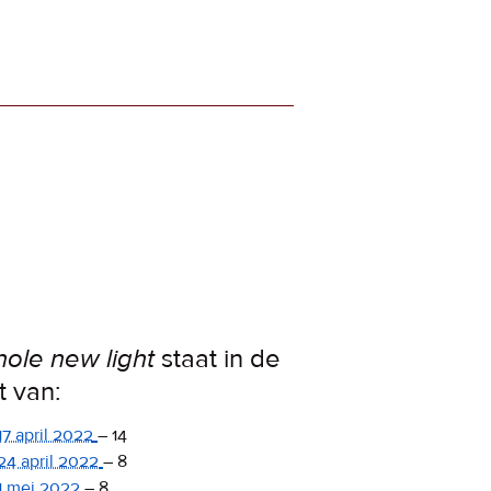
ole new light
staat in de
st van:
17 april 2022
–
14
24 april 2022
–
8
1 mei 2022
–
8