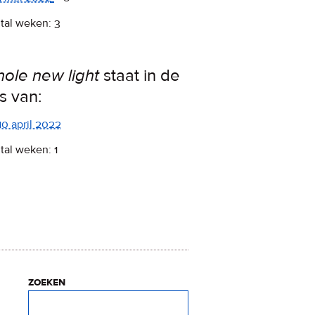
tal weken: 3
ole new light
staat in de
ps van:
10 april 2022
tal weken: 1
zoeken
Zoeken