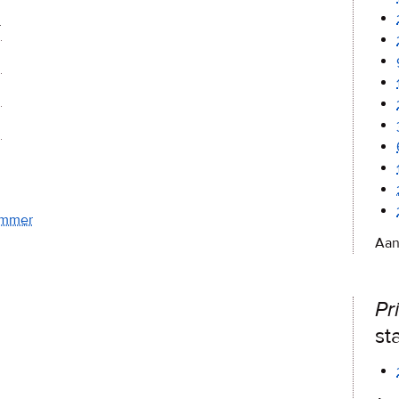
4
nummer
Aan
Pr
st