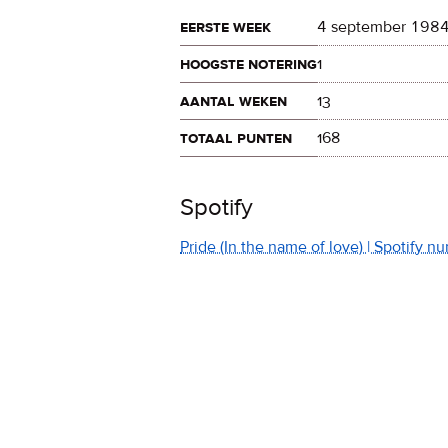
eerste week
4 september 198
hoogste notering
1
aantal weken
13
totaal punten
168
Spotify
Pride (In the name of love) | Spotify 