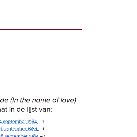
ide (In the name of love)
at in de lijst van:
4 september 1984
–
1
11 september 1984
–
1
18 september 1984
–
1