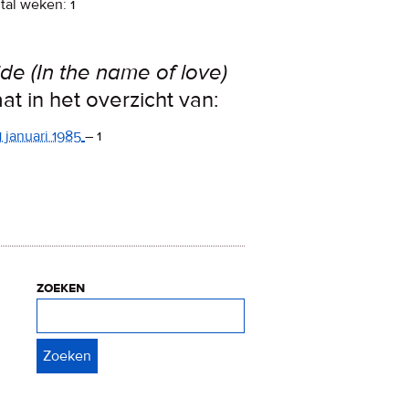
tal weken: 1
ide (In the name of love)
aat in het overzicht van:
1 januari 1985
–
1
zoeken
Zoeken