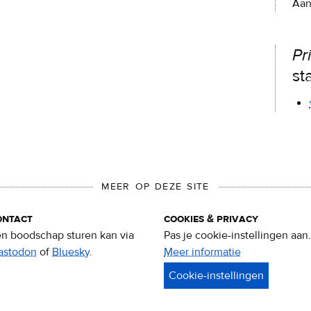
Aan
Pr
st
MEER OP DEZE SITE
ontact
cookies & privacy
n boodschap sturen kan via
Pas je cookie-instellingen aan.
astodon
of
Bluesky
.
Meer informatie
over
privacy
&
cookies