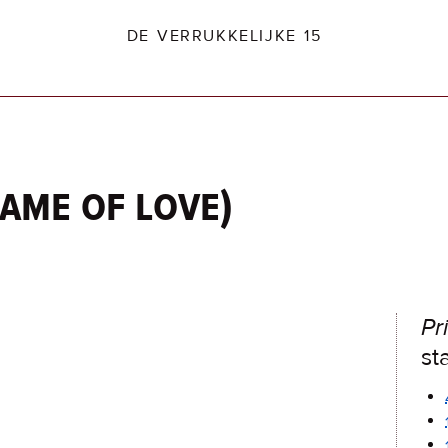
DE VERRUKKELIJKE 15
name of love)
dio2.nl
Pr
sta